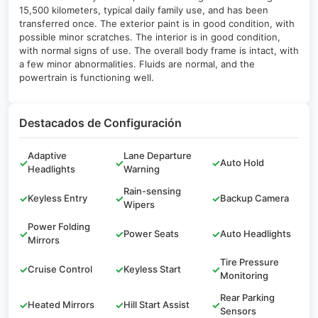
15,500 kilometers, typical daily family use, and has been
transferred once. The exterior paint is in good condition, with
possible minor scratches. The interior is in good condition,
with normal signs of use. The overall body frame is intact, with
a few minor abnormalities. Fluids are normal, and the
powertrain is functioning well.
Destacados de Configuración
Adaptive
Lane Departure
✓
✓
✓
Auto Hold
Headlights
Warning
Rain-sensing
✓
Keyless Entry
✓
✓
Backup Camera
Wipers
Power Folding
✓
✓
Power Seats
✓
Auto Headlights
Mirrors
Tire Pressure
✓
Cruise Control
✓
Keyless Start
✓
Monitoring
Rear Parking
✓
Heated Mirrors
✓
Hill Start Assist
✓
Sensors