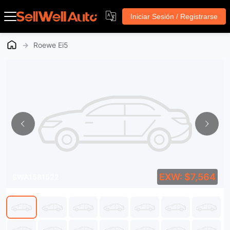
Iniciar Sesión / Registrarse
→
Roewe Ei5
EXW: $7,564
SWA1581522