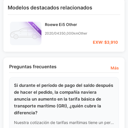
Modelos destacados relacionados
Roewe Ei5 Other
Oferta
2020/04
350,000km
Other
EXW: $3,910
Preguntas frecuentes
Más
Si durante el período de pago del saldo después
de hacer el pedido, la compañía naviera
anuncia un aumento en la tarifa básica de
transporte marítimo (GRI), ¿quién cubre la
diferencia?
Nuestra cotización de tarifas marítimas tiene un período de validez claro. Si el comprador retrasa el pago del depósito y pierde el período de precios bloqueados, el GRI (cargo adicional por aumento de tarifas) cobrado por la compañía naviera debe ser cubierto en su totalidad por el comprador antes de que se pueda organizar la reserva y el embarque.