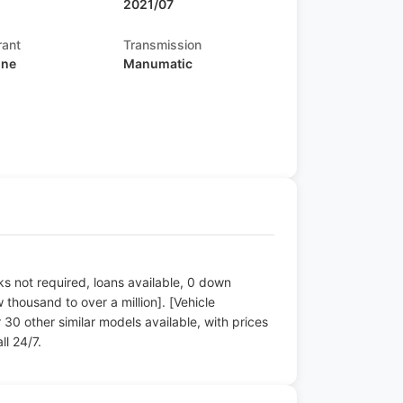
2021/07
rant
Transmission
ine
Manumatic
s
s not required, loans available, 0 down
housand to over a million]. [Vehicle
r 30 other similar models available, with prices
ll 24/7.