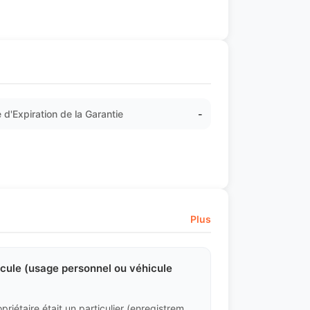
 d'Expiration de la Garantie
-
Plus
hicule (usage personnel ou véhicule
Le certificat d'immatriculation indiquera si le précédent propriétaire était un particulier (enregistrement sur carte d'identité) ou une entreprise (enregistrement sur extrait K-bis). Les véhicules au nom d'une entreprise peuvent être conduits par plusieurs personnes, nous allons donc porter une attention particulière à l'uniformité de l'usure de l'intérieur et à l'état du châssis.