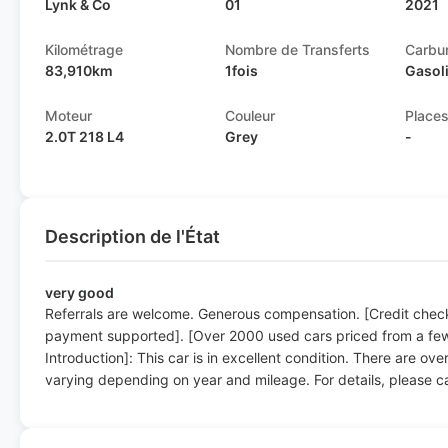
Lynk & Co
01
2021
Kilométrage
Nombre de Transferts
Carbu
83,910km
1fois
Gasol
Moteur
Couleur
Place
2.0T 218 L4
Grey
-
Description de l'État
very good
Referrals are welcome. Generous compensation. [Credit check
payment supported]. [Over 2000 used cars priced from a few t
Introduction]: This car is in excellent condition. There are ove
varying depending on year and mileage. For details, please ca