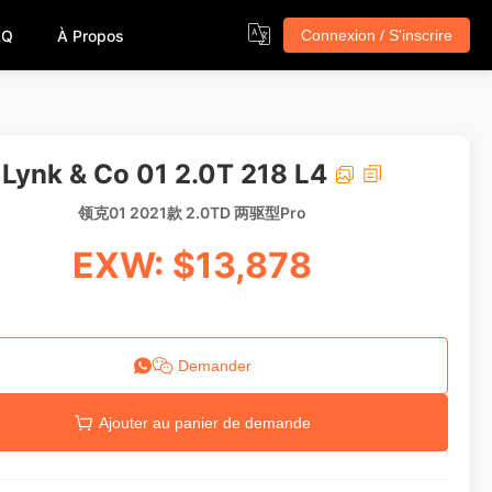
AQ
À Propos
Connexion / S'inscrire
Lynk & Co 01 2.0T 218 L4
领克01 2021款 2.0TD 两驱型Pro
EXW: $13,878
Demander
Ajouter au panier de demande