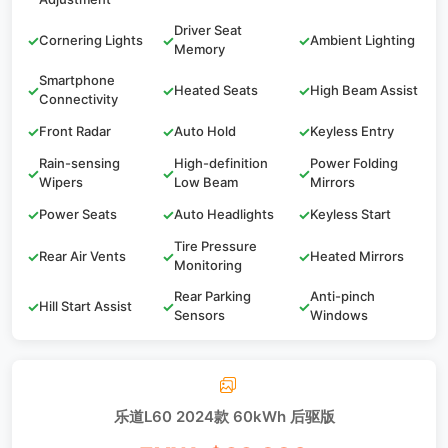
Driver Seat
✓
Cornering Lights
✓
✓
Ambient Lighting
Memory
Smartphone
✓
✓
Heated Seats
✓
High Beam Assist
Connectivity
✓
Front Radar
✓
Auto Hold
✓
Keyless Entry
Rain-sensing
High-definition
Power Folding
✓
✓
✓
Wipers
Low Beam
Mirrors
✓
Power Seats
✓
Auto Headlights
✓
Keyless Start
Tire Pressure
✓
Rear Air Vents
✓
✓
Heated Mirrors
Monitoring
Rear Parking
Anti-pinch
✓
Hill Start Assist
✓
✓
Sensors
Windows
乐道L60 2024款 60kWh 后驱版