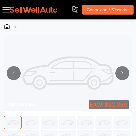
Connexion / S'inscrire
→
EXW: $22,380
SWA1566564