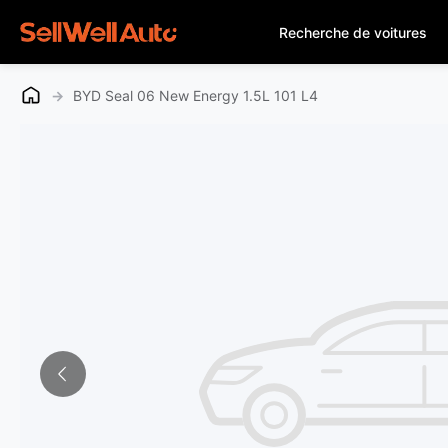
Recherche de voitures
→
BYD Seal 06 New Energy 1.5L 101 L4