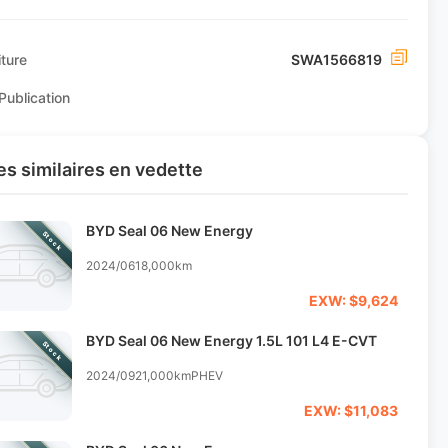
ture
SWA1566819
Publication
s similaires en vedette
BYD Seal 06 New Energy
Stock
2024/06
18,000km
EXW: $9,624
BYD Seal 06 New Energy 1.5L 101 L4 E-CVT
Stock
2024/09
21,000km
PHEV
EXW: $11,083