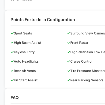
Points Forts de la Configuration
✓
✓
Sport Seats
Surround View Camer
✓
✓
High Beam Assist
Front Radar
✓
✓
Keyless Entry
High-definition Low 
✓
✓
Auto Headlights
Cruise Control
✓
✓
Rear Air Vents
Tire Pressure Monitor
✓
✓
Hill Start Assist
Rear Parking Sensors
FAQ