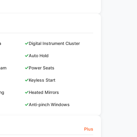
✓
a
Digital Instrument Cluster
✓
Auto Hold
✓
Beam
Power Seats
✓
Keyless Start
✓
ing
Heated Mirrors
✓
Anti-pinch Windows
Plus