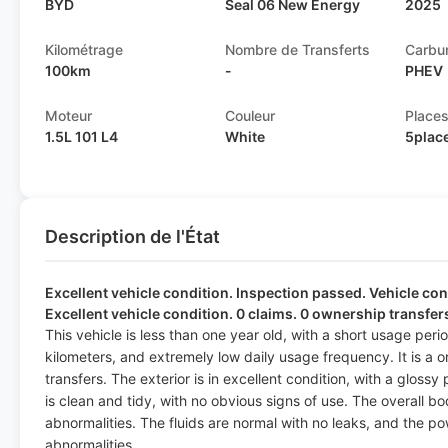
BYD
Seal 06 New Energy
2025
Kilométrage
Nombre de Transferts
Carbu
100km
-
PHEV
Moteur
Couleur
Place
1.5L 101 L4
White
5plac
Description de l'État
Excellent vehicle condition. Inspection passed. Vehicle cond
Excellent vehicle condition. 0 claims. 0 ownership transfer
This vehicle is less than one year old, with a short usage per
kilometers, and extremely low daily usage frequency. It is a 
transfers. The exterior is in excellent condition, with a glossy
is clean and tidy, with no obvious signs of use. The overall b
abnormalities. The fluids are normal with no leaks, and the 
abnormalities.