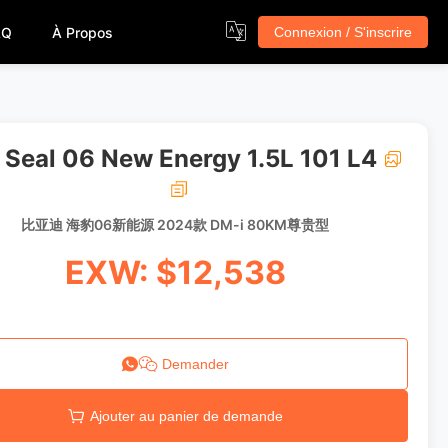
AQ
À Propos
Connexion / S'inscrire
Seal 06 New Energy 1.5L 101 L4
比亚迪 海豹06新能源 2024款 DM-i 80KM尊贵型
EXW: $12,538
Demander
Ajouter au panier de demande