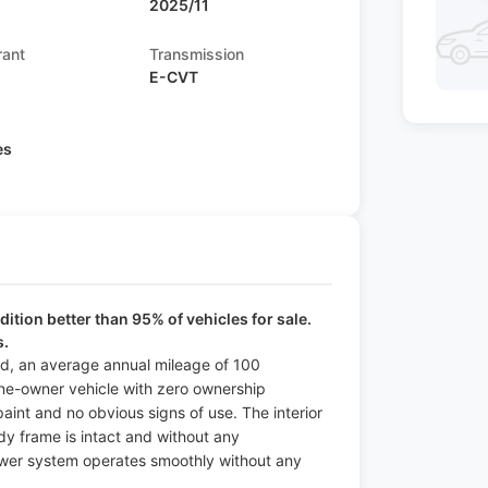
2025/11
rant
Transmission
E-CVT
s
es
ition better than 95% of vehicles for sale.
s.
iod, an average annual mileage of 100
one-owner vehicle with zero ownership
 paint and no obvious signs of use. The interior
ody frame is intact and without any
power system operates smoothly without any