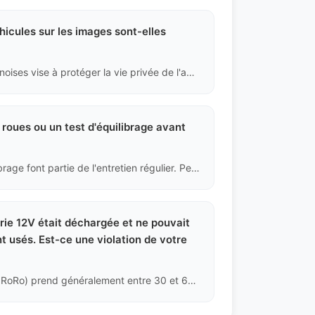
hicules sur les images sont-elles
Le masquage des anciennes plaques d'immatriculation chinoises vise à protéger la vie privée de l'ancien propriétaire, et cela est également dû au fait que, après l'enregistrement de "transfert en attente d'exportation", les plaques physiques ont été récupérées par les autorités chinoises. Cela constitue une preuve physique que le véhicule a été légalement et correctement transféré.
 roues ou un test d'équilibrage avant
Ce n'est pas obligatoire. La géométrie des roues et l'équilibrage font partie de l'entretien régulier. Pendant le transport longue distance et l'arrimage maritime, la suspension peut subir de légers changements. Nous conseillons aux acheteurs de faire un nouvel alignement des roues après avoir récupéré le véhicule au port et remplacé les pneus par des modèles adaptés aux conditions locales.
terie 12V était déchargée et ne pouvait
t usés. Est-ce une violation de votre
Non. Le transport maritime international (en particulier par RoRo) prend généralement entre 30 et 60 jours, pendant lesquels le véhicule reste immobile. La décharge de la batterie 12V, la baisse de la pression des pneus et même l'usure des essuie-glaces due aux variations de température sont des pertes physiques normales lors d'un transport longue distance. Nous recommandons fortement aux acheteurs à l'étranger d'apporter un démarreur portable et un compresseur lors de la récupération de leur véhicule au port.