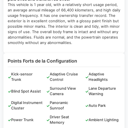
This vehicle is 1 year old, with a relatively short usage period,
an average annual mileage of 66,400 kilometers, and high daily
usage frequency. It has one ownership transfer record. The
exterior is in excellent condition, with a glossy paint finish but
possible minor marks. The interior is clean and tidy, with minor
signs of use. The overall body frame is intact and without any
abnormalities. Fluids are normal, and the powertrain operates
smoothly without any abnormalities.
Points Forts de la Configuration
Kick-sensor
Adaptive Cruise
Adaptive
✓
✓
✓
Trunk
Control
Headlights
Surround View
Lane Departure
✓
Blind Spot Assist
✓
✓
Camera
Warning
Digital Instrument
Panoramic
✓
✓
✓
Auto Park
Cluster
Sunroof
Driver Seat
✓
Power Trunk
✓
✓
Ambient Lighting
Memory