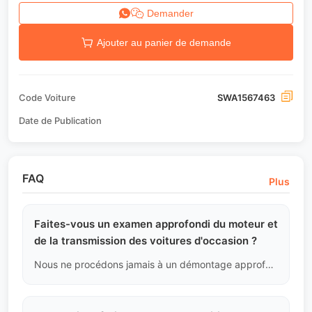
Demander
Ajouter au panier de demande
Code Voiture
SWA1567463
Date de Publication
FAQ
Plus
Faites-vous un examen approfondi du moteur et
de la transmission des voitures d'occasion ?
Nous ne procédons jamais à un démontage approfondi sans raison, sauf en cas de codes de défaut graves ou de bruits extrêmes. L'étanchéité du moteur et de la transmission est cruciale, et détruire les scellés d'origine pour rechercher des problèmes inexistants est non professionnel. Nous nous basons sur les flux de données et l'analyse acoustique et des fluides.