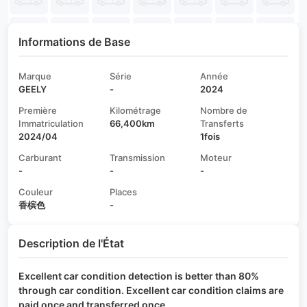
Informations de Base
Marque
Série
Année
GEELY
-
2024
Première
Kilométrage
Nombre de
Immatriculation
66,400km
Transferts
2024/04
1fois
Carburant
Transmission
Moteur
-
-
-
Couleur
Places
香槟色
-
Description de l'État
Excellent car condition detection is better than 80%
through car condition. Excellent car condition claims are
paid once and transferred once.