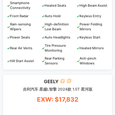
Smartphone
✓
✓
Heated Seats
✓
High Beam Assist
Connectivity
✓
Front Radar
✓
Auto Hold
✓
Keyless Entry
Rain-sensing
High-definition
Power Folding
✓
✓
✓
Wipers
Low Beam
Mirrors
✓
Power Seats
✓
Auto Headlights
✓
Keyless Start
Tire Pressure
✓
Rear Air Vents
✓
✓
Heated Mirrors
Monitoring
Rear Parking
Anti-pinch
✓
Hill Start Assist
✓
✓
Sensors
Windows
GEELY
吉利汽车 星越L智擎 2024款 1.5T 星河版
EXW: $17,832