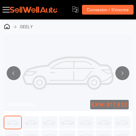
Connexion / S'inscrire
→
GEELY
EXW: $17,832
SWA1567463