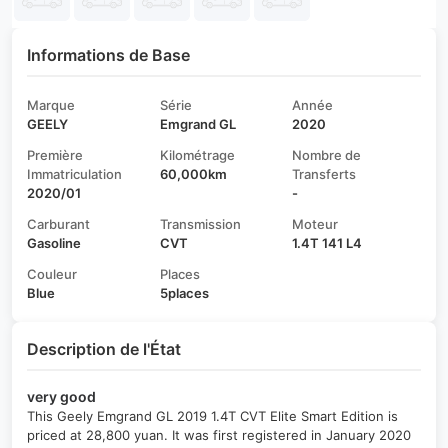
Informations de Base
Marque
Série
Année
GEELY
Emgrand GL
2020
Première
Kilométrage
Nombre de
Immatriculation
60,000km
Transferts
2020/01
-
Carburant
Transmission
Moteur
Gasoline
CVT
1.4T 141 L4
Couleur
Places
Blue
5places
Description de l'État
very good
This Geely Emgrand GL 2019 1.4T CVT Elite Smart Edition is
priced at 28,800 yuan. It was first registered in January 2020