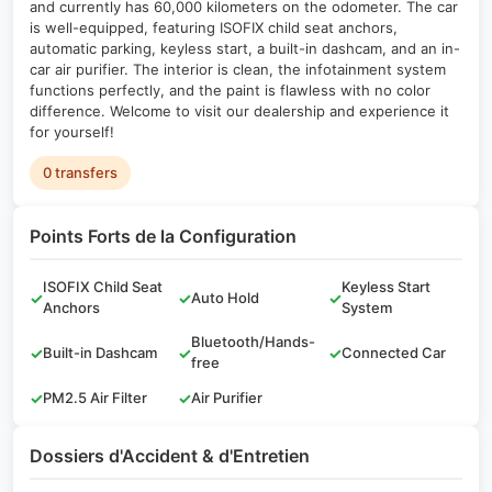
and currently has 60,000 kilometers on the odometer. The car
is well-equipped, featuring ISOFIX child seat anchors,
automatic parking, keyless start, a built-in dashcam, and an in-
car air purifier. The interior is clean, the infotainment system
functions perfectly, and the paint is flawless with no color
difference. Welcome to visit our dealership and experience it
for yourself!
0 transfers
Points Forts de la Configuration
ISOFIX Child Seat
Keyless Start
✓
✓
Auto Hold
✓
Anchors
System
Bluetooth/Hands-
✓
Built-in Dashcam
✓
✓
Connected Car
free
✓
PM2.5 Air Filter
✓
Air Purifier
Dossiers d'Accident & d'Entretien