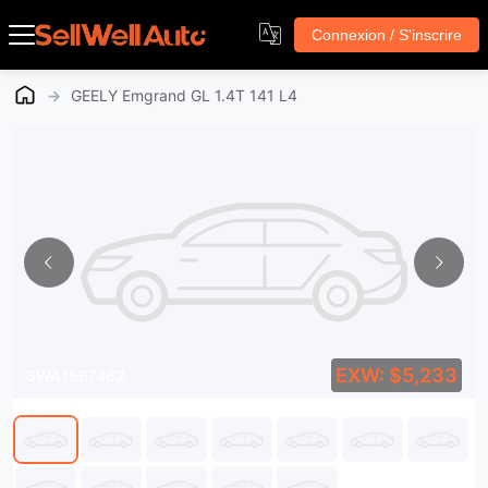
Connexion / S'inscrire
→
GEELY Emgrand GL 1.4T 141 L4
EXW: $5,233
SWA1567462