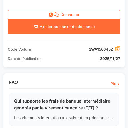
Demander
Ajouter au panier de demande
Code Voiture
SWA1566452
Date de Publication
2025/11/27
FAQ
Plus
Qui supporte les frais de banque intermédiaire
générés par le virement bancaire (T/T) ?
Les virements internationaux suivent en principe le principe de "partage des frais (SHA)" ou "frais à la charge de l'expéditeur (OUR)". Pour garantir que nous recevons le montant total pour libérer le connaissement, nous demandons à tous les acheteurs de choisir le mode "OUR" lors du virement, en prenant en charge tous les frais de banque intermédiaire.