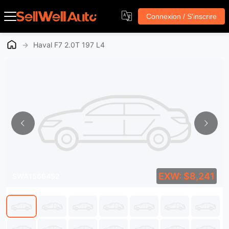
Connexion / S'inscrire
→
Haval F7 2.0T 197 L4
EXW: $8,241
SWA1566452