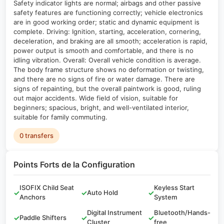
Safety indicator lights are normal; airbags and other passive
safety features are functioning correctly; vehicle electronics
are in good working order; static and dynamic equipment is
complete. Driving: Ignition, starting, acceleration, cornering,
deceleration, and braking are all smooth; acceleration is rapid,
power output is smooth and comfortable, and there is no
idling vibration. Overall: Overall vehicle condition is average.
The body frame structure shows no deformation or twisting,
and there are no signs of fire or water damage. There are
signs of repainting, but the overall paintwork is good, ruling
out major accidents. Wide field of vision, suitable for
beginners; spacious, bright, and well-ventilated interior,
suitable for family commuting.
0 transfers
Points Forts de la Configuration
ISOFIX Child Seat
Keyless Start
✓
✓
Auto Hold
✓
Anchors
System
Digital Instrument
Bluetooth/Hands-
✓
Paddle Shifters
✓
✓
Cluster
free