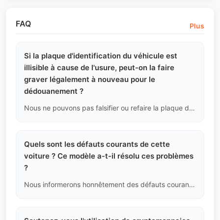
FAQ
Plus
Si la plaque d'identification du véhicule est
illisible à cause de l'usure, peut-on la faire
graver légalement à nouveau pour le
dédouanement ?
Nous ne pouvons pas falsifier ou refaire la plaque d'origine du véhicule (c'est illégal). Si la plaque est floue, nous nous appuierons sur le VIN clair du pare-brise et le numéro de moteur comme preuve complémentaire, et nous vous avertirons de ce risque avant l'expédition.
Quels sont les défauts courants de cette
voiture ? Ce modèle a-t-il résolu ces problèmes
?
Nous informerons honnêtement des défauts courants de ce modèle (comme la pompe à eau fragile sur certaines voitures allemandes) et montrerons que cette voiture a été équipée de pièces améliorées.