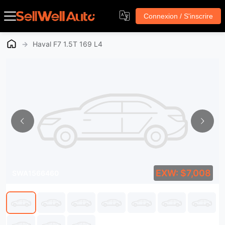
Connexion / S'inscrire
→
Haval F7 1.5T 169 L4
EXW: $7,008
SWA1566460