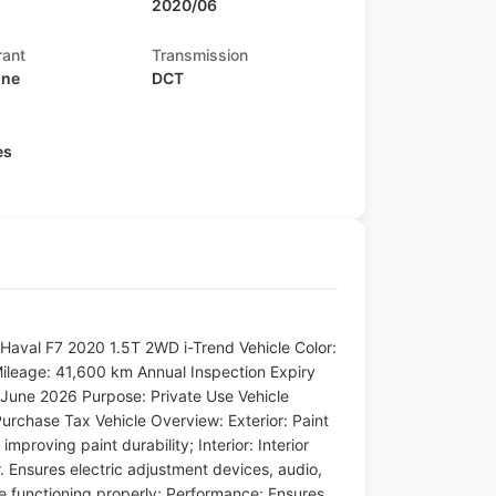
2020/06
rant
Transmission
ine
DCT
s
es
Haval F7 2020 1.5T 2WD i-Trend Vehicle Color:
 Mileage: 41,600 km Annual Inspection Expiry
 June 2026 Purpose: Private Use Vehicle
Purchase Tax Vehicle Overview: Exterior: Paint
mproving paint durability; Interior: Interior
. Ensures electric adjustment devices, audio,
are functioning properly; Performance: Ensures