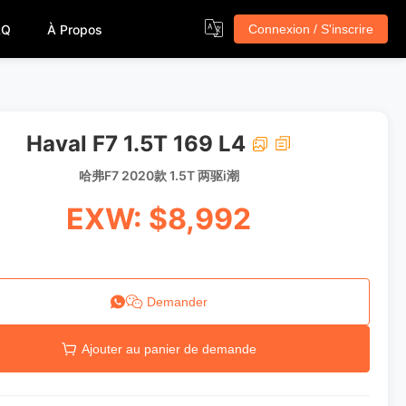
AQ
À Propos
Connexion / S'inscrire
Haval F7 1.5T 169 L4
哈弗F7 2020款 1.5T 两驱i潮
EXW: $8,992
Demander
Ajouter au panier de demande