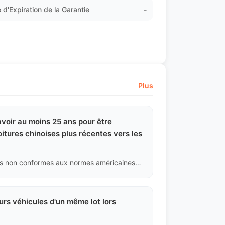
 d'Expiration de la Garantie
-
Plus
avoir au moins 25 ans pour être
tures chinoises plus récentes vers les
Absolument pas. Les restrictions d'importation de véhicules non conformes aux normes américaines par le DOT et l'EPA sont très strictes. Tout véhicule d'occasion chinois de moins de 25 ans et non fabriqué selon les normes américaines sera détruit à son arrivée au port américain. Nous refusons directement ce type de commandes non conformes.
eurs véhicules d'un même lot lors