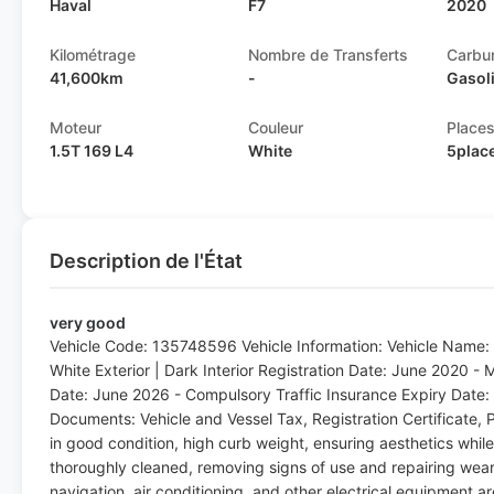
Haval
F7
2020
Kilométrage
Nombre de Transferts
Carbu
41,600km
-
Gasol
Moteur
Couleur
Place
1.5T 169 L4
White
5plac
Description de l'État
very good
Vehicle Code: 135748596 Vehicle Information: Vehicle Name: 
White Exterior | Dark Interior Registration Date: June 2020 -
Date: June 2026 - Compulsory Traffic Insurance Expiry Date:
Documents: Vehicle and Vessel Tax, Registration Certificate, 
in good condition, high curb weight, ensuring aesthetics while i
thoroughly cleaned, removing signs of use and repairing wear
navigation, air conditioning, and other electrical equipment 