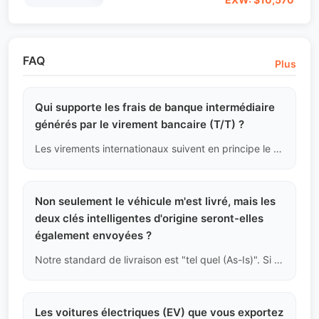
FAQ
Plus
Qui supporte les frais de banque intermédiaire
générés par le virement bancaire (T/T) ?
Les virements internationaux suivent en principe le principe de "partage des frais (SHA)" ou "frais à la charge de l'expéditeur (OUR)". Pour garantir que nous recevons le montant total pour libérer le connaissement, nous demandons à tous les acheteurs de choisir le mode "OUR" lors du virement, en prenant en charge tous les frais de banque intermédiaire.
Non seulement le véhicule m'est livré, mais les
deux clés intelligentes d'origine seront-elles
également envoyées ?
Notre standard de livraison est "tel quel (As-Is)". Si le propriétaire précédent n'a remis qu'une clé lors de la reprise, le rapport indiquera clairement "Clés : 1". Ne supposez pas que toutes les voitures d'occasion sont livrées avec deux clés, le coût de la reprogrammation des clés intelligentes à l'étranger est très élevé.
Les voitures électriques (EV) que vous exportez