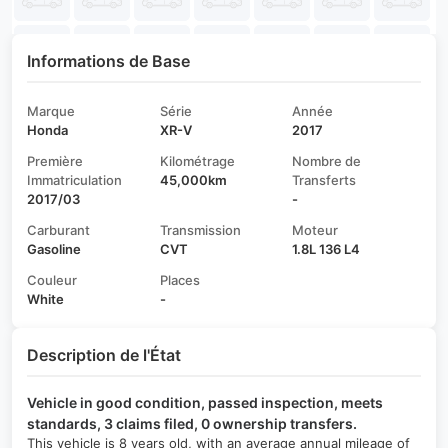
Informations de Base
Marque
Série
Année
Honda
XR-V
2017
Première
Kilométrage
Nombre de
Immatriculation
45,000km
Transferts
2017/03
-
Carburant
Transmission
Moteur
Gasoline
CVT
1.8L 136 L4
Couleur
Places
White
-
Description de l'État
Vehicle in good condition, passed inspection, meets
standards, 3 claims filed, 0 ownership transfers.
This vehicle is 8 years old, with an average annual mileage of