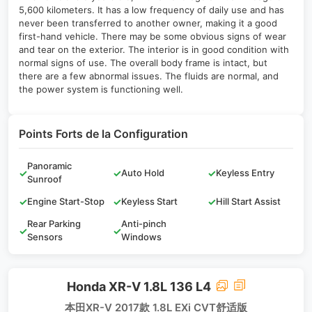
5,600 kilometers. It has a low frequency of daily use and has
never been transferred to another owner, making it a good
first-hand vehicle. There may be some obvious signs of wear
and tear on the exterior. The interior is in good condition with
normal signs of use. The overall body frame is intact, but
there are a few abnormal issues. The fluids are normal, and
the power system is functioning well.
Points Forts de la Configuration
Panoramic
✓
✓
Auto Hold
✓
Keyless Entry
Sunroof
✓
Engine Start-Stop
✓
Keyless Start
✓
Hill Start Assist
Rear Parking
Anti-pinch
✓
✓
Sensors
Windows
Honda XR-V 1.8L 136 L4
本田XR-V 2017款 1.8L EXi CVT舒适版