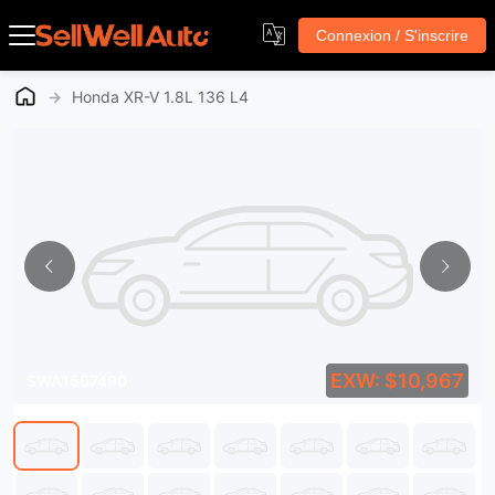
Connexion / S'inscrire
→
Honda XR-V 1.8L 136 L4
EXW: $10,967
SWA1567490