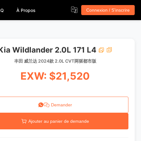
AQ
À Propos
Connexion / S'inscrire
Kia Wildlander 2.0L 171 L4
丰田 威兰达 2024款 2.0L CVT两驱都市版
EXW: $21,520
Demander
Ajouter au panier de demande