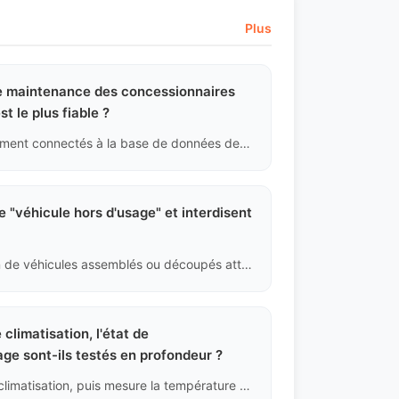
Plus
 de maintenance des concessionnaires
t le plus fiable ?
Les enregistrements des concessionnaires 4S sont directement connectés à la base de données des fabricants, rendant les données difficiles à falsifier, ce qui en fait la source la plus fiable, avec la garantie des pièces d'origine ; les ateliers de réparation tiers ne sont généralement pas connectés, rendant les données impossibles à vérifier. Par conséquent, nous considérons uniquement les enregistrements en ligne des concessionnaires 4S comme des archives historiques valides.
 "véhicule hors d'usage" et interdisent
Les douanes chinoises interdisent strictement l'exportation de véhicules assemblés ou découpés atteignant les normes de mise au rebut. Étant donné que notre contrôle qualité est très strict, une telle situation est très peu probable. Cependant, si un véhicule est retenu par les douanes en raison d'une mauvaise interprétation des politiques, nous rembourserons intégralement votre dépôt sans intérêt, sans que vous n'ayez à supporter de risque politique.
limatisation, l'état de
ge sont-ils testés en profondeur ?
Le technicien démarre le véhicule et active le système de climatisation, puis mesure la température de l'air à la sortie avec un thermomètre aux réglages minimum et maximum ; il connecte également un manomètre pour vérifier si la pression du réfrigérant dans les circuits haute et basse pression est dans la plage normale, afin de déterminer s'il y a une fuite chronique de fréon.