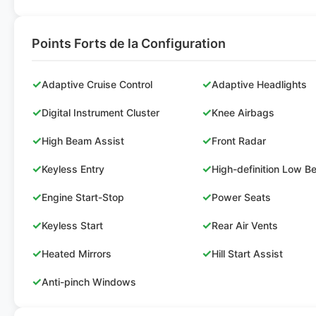
Points Forts de la Configuration
✓
✓
Adaptive Cruise Control
Adaptive Headlights
✓
✓
Digital Instrument Cluster
Knee Airbags
✓
✓
High Beam Assist
Front Radar
✓
✓
Keyless Entry
High-definition Low 
✓
✓
Engine Start-Stop
Power Seats
✓
✓
Keyless Start
Rear Air Vents
✓
✓
Heated Mirrors
Hill Start Assist
✓
Anti-pinch Windows