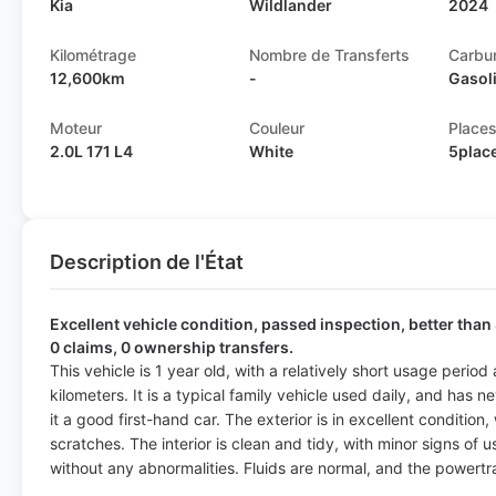
Kia
Wildlander
2024
Kilométrage
Nombre de Transferts
Carbu
12,600km
-
Gasol
Moteur
Couleur
Place
2.0L 171 L4
White
5plac
Description de l'État
Excellent vehicle condition, passed inspection, better than 
0 claims, 0 ownership transfers.
This vehicle is 1 year old, with a relatively short usage peri
kilometers. It is a typical family vehicle used daily, and has
it a good first-hand car. The exterior is in excellent condition,
scratches. The interior is clean and tidy, with minor signs of 
without any abnormalities. Fluids are normal, and the powertr