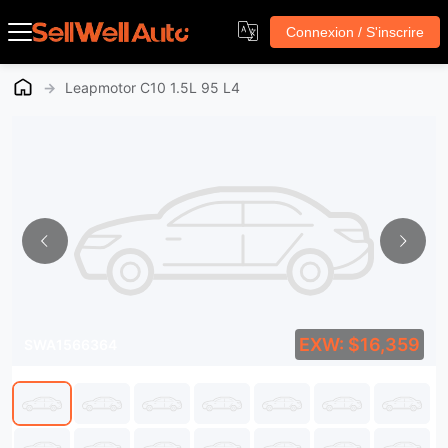
Connexion / S'inscrire
→
Leapmotor C10 1.5L 95 L4
EXW: $16,359
SWA1566364