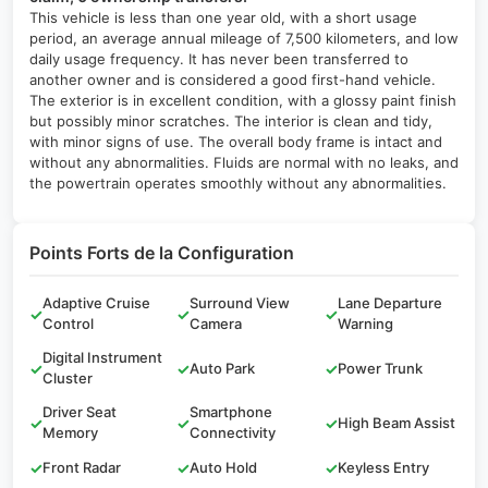
This vehicle is less than one year old, with a short usage
period, an average annual mileage of 7,500 kilometers, and low
daily usage frequency. It has never been transferred to
another owner and is considered a good first-hand vehicle.
The exterior is in excellent condition, with a glossy paint finish
but possibly minor scratches. The interior is clean and tidy,
with minor signs of use. The overall body frame is intact and
without any abnormalities. Fluids are normal with no leaks, and
the powertrain operates smoothly without any abnormalities.
Points Forts de la Configuration
Adaptive Cruise
Surround View
Lane Departure
✓
✓
✓
Control
Camera
Warning
Digital Instrument
✓
✓
Auto Park
✓
Power Trunk
Cluster
Driver Seat
Smartphone
✓
✓
✓
High Beam Assist
Memory
Connectivity
✓
Front Radar
✓
Auto Hold
✓
Keyless Entry