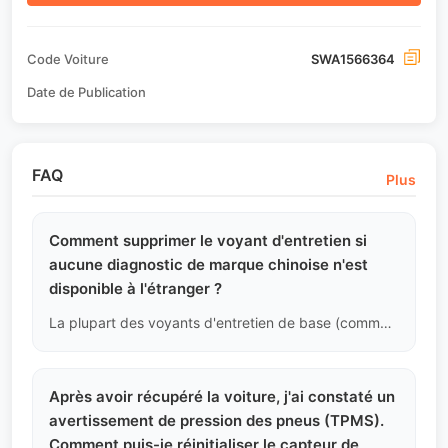
Code Voiture
SWA1566364
Date de Publication
FAQ
Plus
Comment supprimer le voyant d'entretien si
aucune diagnostic de marque chinoise n'est
disponible à l'étranger ?
La plupart des voyants d'entretien de base (comme le remplacement du filtre à air) peuvent être supprimés manuellement via une combinaison de touches sur le volant ou en mode ingénierie sur l'écran central. Nous fournirons un manuel interne pour ces opérations cachées à nos clients B2B.
Après avoir récupéré la voiture, j'ai constaté un
avertissement de pression des pneus (TPMS).
Comment puis-je réinitialiser le capteur de