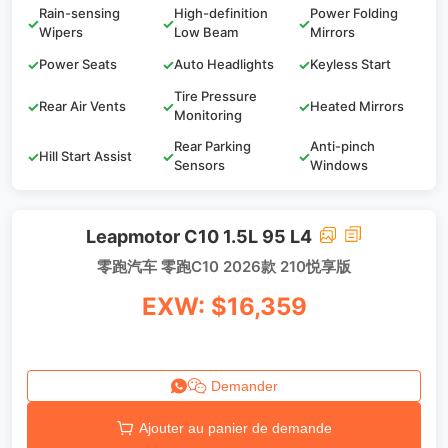
Rain-sensing
High-definition
Power Folding
✓
✓
✓
Wipers
Low Beam
Mirrors
✓
Power Seats
✓
Auto Headlights
✓
Keyless Start
Tire Pressure
✓
Rear Air Vents
✓
✓
Heated Mirrors
Monitoring
Rear Parking
Anti-pinch
✓
Hill Start Assist
✓
✓
Sensors
Windows
Leapmotor C10 1.5L 95 L4
零跑汽车 零跑C10 2026款 210悦享版
EXW: $16,359
Demander
Ajouter au panier de demande