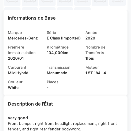
Informations de Base
Marque
Série
Année
Mercedes-Benz
E Class (Imported)
2020
Première
Kilométrage
Nombre de
Immatriculation
104,000km
Transferts
2020/01
1fois
Carburant
Transmission
Moteur
Mild Hybrid
Manumatic
1.5T 184 L4
Couleur
Places
White
-
Description de l'État
very good
Front bumper, right front headlight replacement, right front
fender, and right rear fender bodywork.