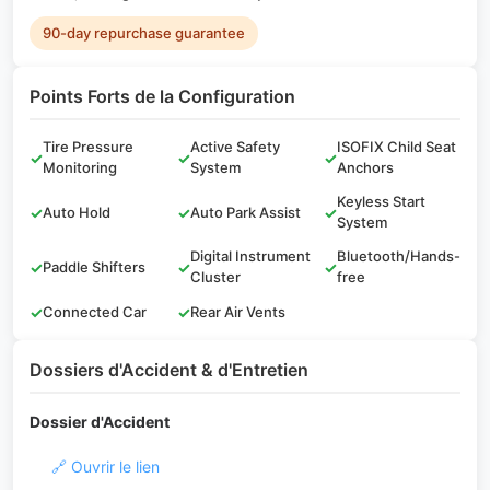
90-day repurchase guarantee
Points Forts de la Configuration
Tire Pressure
Active Safety
ISOFIX Child Seat
✓
✓
✓
Monitoring
System
Anchors
Keyless Start
✓
Auto Hold
✓
Auto Park Assist
✓
System
Digital Instrument
Bluetooth/Hands-
✓
Paddle Shifters
✓
✓
Cluster
free
✓
Connected Car
✓
Rear Air Vents
Dossiers d'Accident & d'Entretien
Dossier d'Accident
🔗 Ouvrir le lien