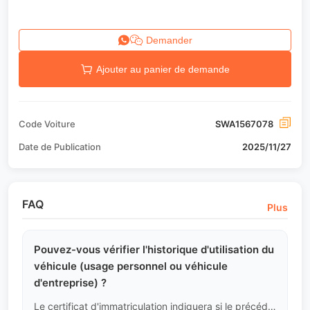
Demander
Ajouter au panier de demande
Code Voiture
SWA1567078
Date de Publication
2025/11/27
FAQ
Plus
Pouvez-vous vérifier l'historique d'utilisation du
véhicule (usage personnel ou véhicule
d'entreprise) ?
Le certificat d'immatriculation indiquera si le précédent propriétaire était un particulier (enregistrement sur carte d'identité) ou une entreprise (enregistrement sur extrait K-bis). Les véhicules au nom d'une entreprise peuvent être conduits par plusieurs personnes, nous allons donc porter une attention particulière à l'uniformité de l'usure de l'intérieur et à l'état du châssis.