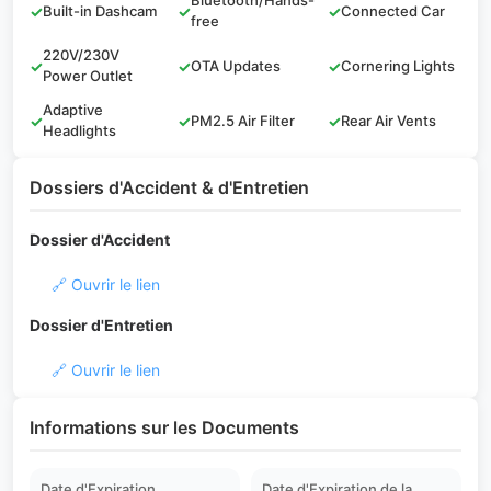
Bluetooth/Hands-
✓
Built-in Dashcam
✓
✓
Connected Car
free
220V/230V
✓
✓
OTA Updates
✓
Cornering Lights
Power Outlet
Adaptive
✓
✓
PM2.5 Air Filter
✓
Rear Air Vents
Headlights
Dossiers d'Accident & d'Entretien
Dossier d'Accident
🔗 Ouvrir le lien
Dossier d'Entretien
🔗 Ouvrir le lien
Informations sur les Documents
Date d'Expiration
Date d'Expiration de la