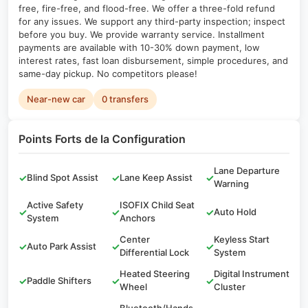
free, fire-free, and flood-free. We offer a three-fold refund
for any issues. We support any third-party inspection; inspect
before you buy. We provide warranty service. Installment
payments are available with 10-30% down payment, low
interest rates, fast loan disbursement, simple procedures, and
same-day pickup. No competitors please!
Near-new car
0 transfers
Points Forts de la Configuration
Lane Departure
✓
Blind Spot Assist
✓
Lane Keep Assist
✓
Warning
Active Safety
ISOFIX Child Seat
✓
✓
✓
Auto Hold
System
Anchors
Center
Keyless Start
✓
Auto Park Assist
✓
✓
Differential Lock
System
Heated Steering
Digital Instrument
✓
Paddle Shifters
✓
✓
Wheel
Cluster