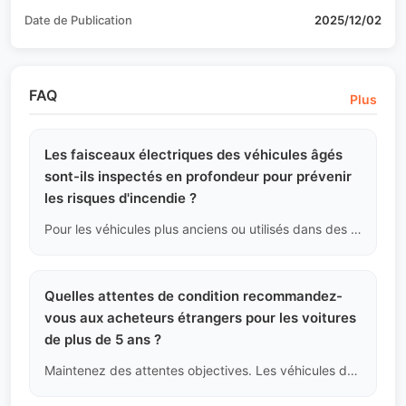
Date de Publication
2025/12/02
FAQ
Plus
Les faisceaux électriques des véhicules âgés
sont-ils inspectés en profondeur pour prévenir
les risques d'incendie ?
Pour les véhicules plus anciens ou utilisés dans des zones chaudes et humides, nous vérifions particulièrement sous le capot si l'isolation des faisceaux dans la zone chaude du compartiment moteur est fissurée ou cassante, afin de détecter les risques de court-circuit pouvant provoquer un incendie.
Quelles attentes de condition recommandez-
vous aux acheteurs étrangers pour les voitures
de plus de 5 ans ?
Maintenez des attentes objectives. Les véhicules de plus de 5 ans présentent inévitablement une diminution de la brillance de la peinture, un léger vieillissement des joints en caoutchouc, une patine irréversible de l'intérieur et de la rouille superficielle sur les pièces du châssis. Tant qu'il ne s'agit pas de problèmes structurels ou mécaniques majeurs, cela fait partie des caractéristiques normales de dépréciation avec le temps.