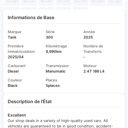
Informations de Base
Marque
Série
Année
Tank
300
2025
Première
Kilométrage
Nombre de
Immatriculation
9,990km
Transferts
2025/04
-
Carburant
Transmission
Moteur
Diesel
Manumatic
2.4T 186 L4
Couleur
Places
Black
5places
Description de l'État
Excellent
Our shop deals in a variety of high-quality used cars. All
vehicles are guaranteed to be in good condition, accident-