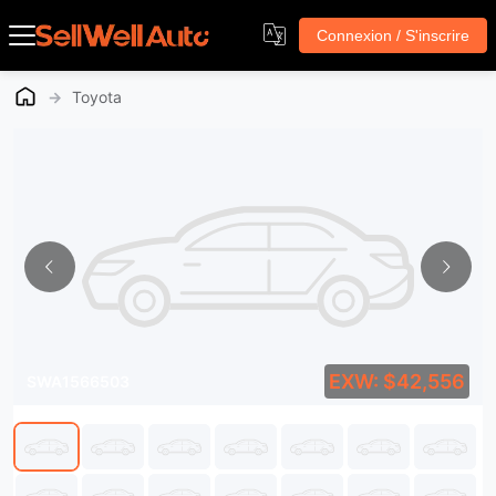
Connexion / S'inscrire
→
Toyota
EXW: $42,556
SWA1566503