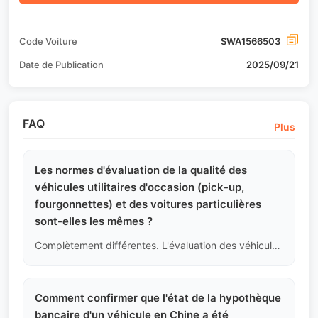
Code Voiture
SWA1566503
Date de Publication
2025/09/21
FAQ
Plus
Les normes d'évaluation de la qualité des
véhicules utilitaires d'occasion (pick-up,
fourgonnettes) et des voitures particulières
sont-elles les mêmes ?
Complètement différentes. L'évaluation des véhicules utilitaires se concentre sur : l'usure/déformation sévère de l'intérieur de la caisse, la déformation du châssis due à une surcharge, la fatigue des ressorts à lames et l'état des émissions du moteur diesel. Les petites rayures sur l'extérieur ont un poids très faible dans l'évaluation des véhicules utilitaires.
Comment confirmer que l'état de la hypothèque
bancaire d'un véhicule en Chine a été