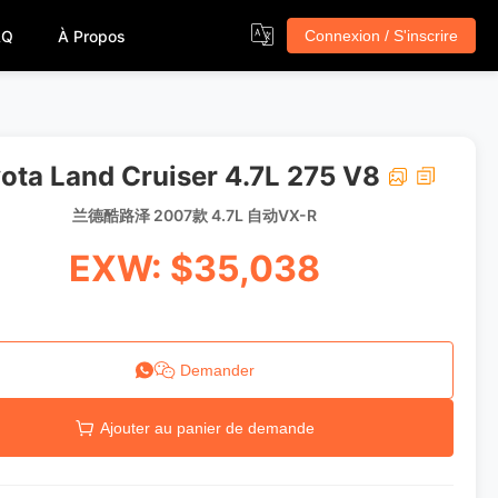
AQ
À Propos
Connexion / S'inscrire
ota Land Cruiser 4.7L 275 V8
兰德酷路泽 2007款 4.7L 自动VX-R
EXW: $35,038
Demander
Ajouter au panier de demande