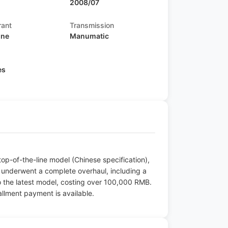
2008/07
rant
Transmission
ine
Manumatic
s
es
p-of-the-line model (Chinese specification),
e underwent a complete overhaul, including a
to the latest model, costing over 100,000 RMB.
tallment payment is available.