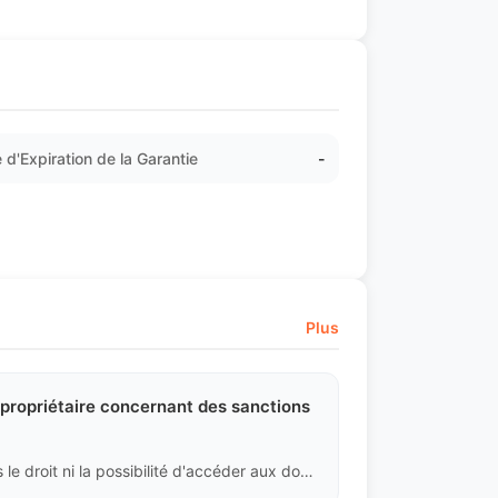
 d'Expiration de la Garantie
-
Plus
 propriétaire concernant des sanctions
Cela concerne la vie privée des citoyens, nous n'avons pas le droit ni la possibilité d'accéder aux dossiers de sanctions de conduite dans le système de la police de la circulation. Nous pouvons seulement déduire s'il y a eu conduite violente en vérifiant si le moteur a été reprogrammé avec un ECU de niveau supérieur (premier ou deuxième niveau) et si la transmission a un historique de surchauffe sévère.