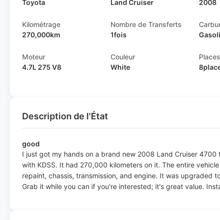
Toyota
Land Cruiser
2008
Kilométrage
Nombre de Transferts
Carbu
270,000km
1fois
Gasol
Moteur
Couleur
Place
4.7L 275 V8
White
8plac
Description de l'État
good
I just got my hands on a brand new 2008 Land Cruiser 4700 to
with KDSS. It had 270,000 kilometers on it. The entire vehicl
repaint, chassis, transmission, and engine. It was upgraded 
Grab it while you can if you're interested; it's great value. Ins