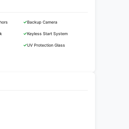
✓
hors
Backup Camera
✓
ck
Keyless Start System
✓
UV Protection Glass