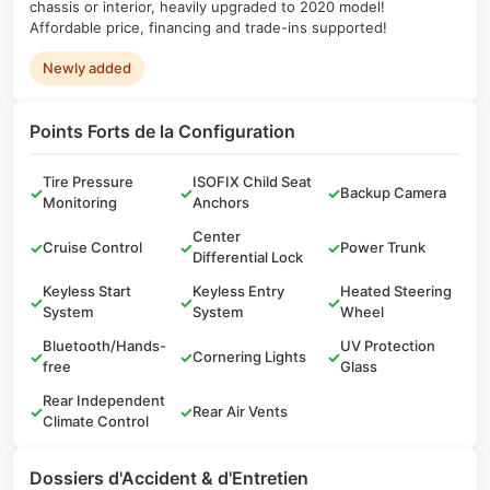
chassis or interior, heavily upgraded to 2020 model!
Affordable price, financing and trade-ins supported!
Newly added
Points Forts de la Configuration
Tire Pressure
ISOFIX Child Seat
✓
✓
✓
Backup Camera
Monitoring
Anchors
Center
✓
Cruise Control
✓
✓
Power Trunk
Differential Lock
Keyless Start
Keyless Entry
Heated Steering
✓
✓
✓
System
System
Wheel
Bluetooth/Hands-
UV Protection
✓
✓
Cornering Lights
✓
free
Glass
Rear Independent
✓
✓
Rear Air Vents
Climate Control
Dossiers d'Accident & d'Entretien