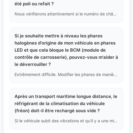
été poli ou refait ?
Nous vérifierons attentivement si le numéro de châssis sur le pare-brise, le châssis et le cadre de la porte est cohérent.
Si je souhaite mettre à niveau les phares
halogènes d'origine de mon véhicule en phares
LED et que cela bloque le BCM (module de
contrôle de carrosserie), pouvez-vous m'aider à
le déverrouiller ?
Extrêmement difficile. Modifier les phares de manière non autorisée peut entraîner une surcharge de courant du module et le verrouiller. En Chine, il faut un compte d'ingénieur en ligne d'origine pour le réinitialiser. À l'étranger, il est pratiquement impossible de faire un décodage en ligne. Nous avertissons sévèrement : ne modifiez pas électriquement les véhicules modernes à circuits intégrés.
Après un transport maritime longue distance, le
réfrigérant de la climatisation du véhicule
(fréon) doit-il être rechargé sous vide ?
Si le véhicule subit des vibrations et qu'il y a une micro-fuite dans le circuit, il est possible qu'il ne refroidisse pas à l'arrivée. Cela fait partie de l'usure physique normale. Le coût pour recharger sous vide, maintenir la pression et ajouter du réfrigérant dans un garage local est très faible et est à la charge de l'acheteur.