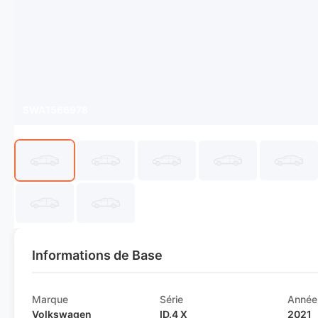
SWA1566978
Informations de Base
Marque
Série
Année
Volkswagen
ID.4 X
2021