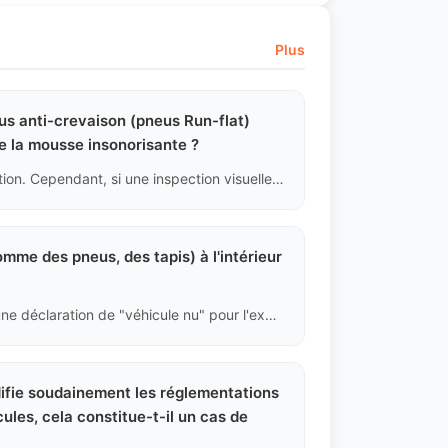
Plus
us anti-crevaison (pneus Run-flat)
 de la mousse insonorisante ?
Nous ne pouvons pas démonter chaque pneu pour inspection. Cependant, si une inspection visuelle révèle des plis importants sur le flanc du pneu, cela indique que le pneu a roulé longtemps à pression nulle, ce qui a endommagé sa structure interne. Nous recommandons alors de le remplacer avant l'expédition.
omme des pneus, des tapis) à l'intérieur
C'est absolument interdit. Les douanes chinoises exigent une déclaration de "véhicule nu" pour l'exportation de voitures d'occasion. Si des marchandises non déclarées sont trouvées à l'intérieur, cela peut entraîner une saisie du véhicule, un retard d'expédition, voire des accusations de contrebande. Nous refusons toute demande de transport de marchandises.
difie soudainement les réglementations
les, cela constitue-t-il un cas de