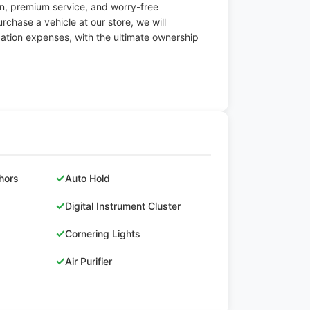
on, premium service, and worry-free
chase a vehicle at our store, we will
tion expenses, with the ultimate ownership
✓
hors
Auto Hold
✓
Digital Instrument Cluster
✓
Cornering Lights
✓
Air Purifier