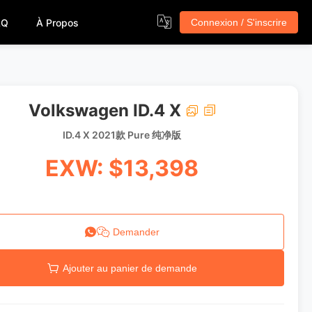
AQ
À Propos
Connexion / S'inscrire
Volkswagen ID.4 X
ID.4 X 2021款 Pure 纯净版
EXW: $13,398
Demander
Ajouter au panier de demande