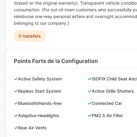
(based on the original warranty). Transparent vehicle conditi
consumption. (For out-of-town customers who successfully pur
reimburse one-way personal airfare and overnight accommoda
belonging to our company.)
0 transfers
Points Forts de la Configuration
✓
✓
Active Safety System
ISOFIX Child Seat Anc
✓
✓
Keyless Start System
Active Grille Shutters
✓
✓
Bluetooth/Hands-free
Connected Car
✓
✓
Adaptive Headlights
PM2.5 Air Filter
✓
Rear Air Vents