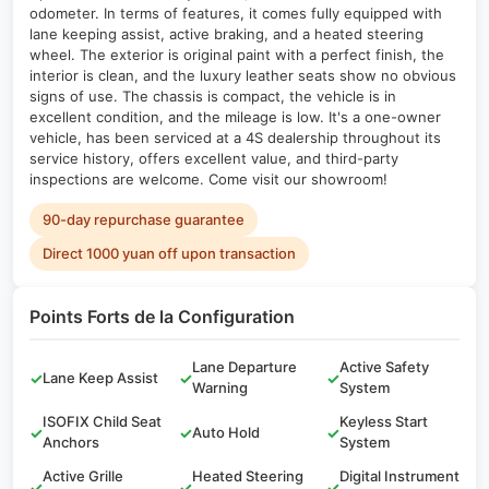
odometer. In terms of features, it comes fully equipped with
lane keeping assist, active braking, and a heated steering
wheel. The exterior is original paint with a perfect finish, the
interior is clean, and the luxury leather seats show no obvious
signs of use. The chassis is compact, the vehicle is in
excellent condition, and the mileage is low. It's a one-owner
vehicle, has been serviced at a 4S dealership throughout its
service history, offers excellent value, and third-party
inspections are welcome. Come visit our showroom!
90-day repurchase guarantee
Direct 1000 yuan off upon transaction
Points Forts de la Configuration
Lane Departure
Active Safety
✓
Lane Keep Assist
✓
✓
Warning
System
ISOFIX Child Seat
Keyless Start
✓
✓
Auto Hold
✓
Anchors
System
Active Grille
Heated Steering
Digital Instrument
✓
✓
✓