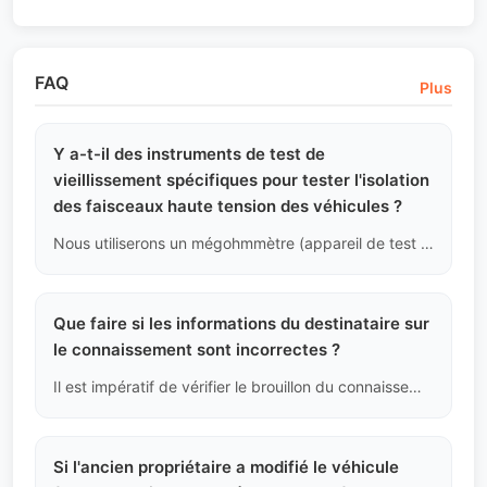
FAQ
Plus
Y a-t-il des instruments de test de
vieillissement spécifiques pour tester l'isolation
des faisceaux haute tension des véhicules ?
Nous utiliserons un mégohmmètre (appareil de test de résistance d'isolement) pour mesurer la résistance d'isolement des barres collectrices haute tension. Si la résistance est inférieure aux normes de sécurité nationales, cela indique un risque de fuite électrique et le véhicule sera jugé non conforme.
Que faire si les informations du destinataire sur
le connaissement sont incorrectes ?
Il est impératif de vérifier le brouillon du connaissement dès que le navire part. Une fois l'original émis, les modifications entraîneront des frais élevés et pourraient empêcher le client de récupérer sa marchandise.
Si l'ancien propriétaire a modifié le véhicule