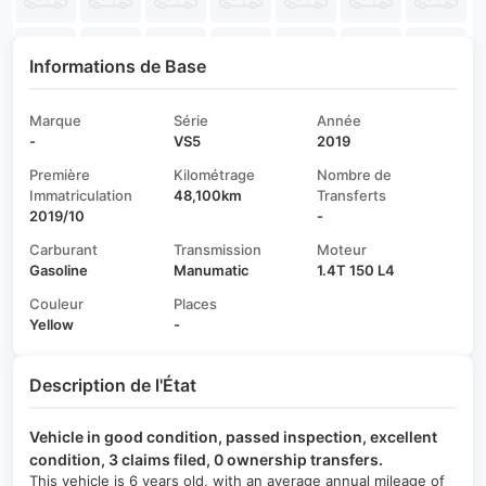
Informations de Base
Marque
Série
Année
-
VS5
2019
Première
Kilométrage
Nombre de
Immatriculation
48,100km
Transferts
2019/10
-
Carburant
Transmission
Moteur
Gasoline
Manumatic
1.4T 150 L4
Couleur
Places
Yellow
-
Description de l'État
Vehicle in good condition, passed inspection, excellent
condition, 3 claims filed, 0 ownership transfers.
This vehicle is 6 years old, with an average annual mileage of