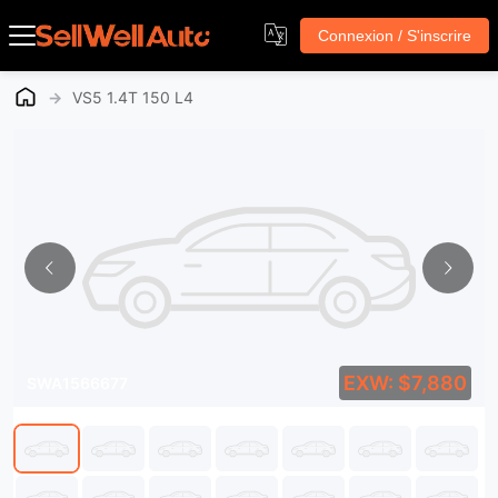
Connexion / S'inscrire
→
VS5 1.4T 150 L4
EXW: $7,880
SWA1566677