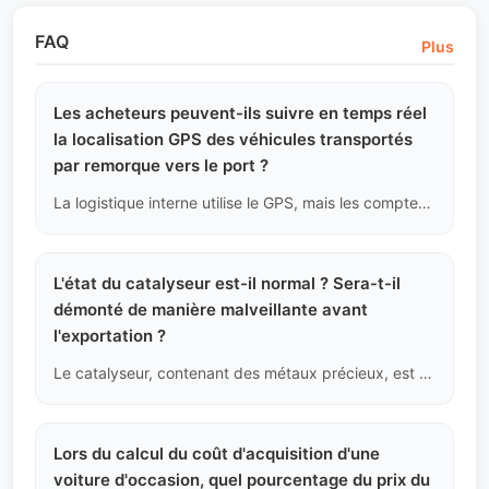
FAQ
Plus
Les acheteurs peuvent-ils suivre en temps réel
la localisation GPS des véhicules transportés
par remorque vers le port ?
La logistique interne utilise le GPS, mais les comptes de connexion directe ne sont pas ouverts au public. Nous avons mis en place un "système de rapport par nœud" : lorsque le véhicule est chargé sur la remorque, arrive au port et termine le dédouanement, notre service client vous enverra proactivement des photos sur site avec un filigrane.
L'état du catalyseur est-il normal ? Sera-t-il
démonté de manière malveillante avant
l'exportation ?
Le catalyseur, contenant des métaux précieux, est effectivement une cible de vol. Lors de l'inspection du châssis, nous vérifions que les soudures du catalyseur sont d'origine. Une fois vérifié, le véhicule sera scellé après remise au transport maritime, empêchant toute démontage ou revente en cours de route.
Lors du calcul du coût d'acquisition d'une
voiture d'occasion, quel pourcentage du prix du