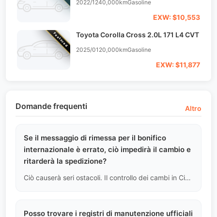
2022/12
40,000km
Gasoline
EXW: $10,553
Toyota Corolla Cross 2.0L 171 L4 CVT
Featured
2025/01
20,000km
Gasoline
EXW: $11,877
Domande frequenti
Altro
Se il messaggio di rimessa per il bonifico
internazionale è errato, ciò impedirà il cambio e
ritarderà la spedizione?
Ciò causerà seri ostacoli. Il controllo dei cambi in Cina è estremamente rigoroso; se il messaggio sulla ricevuta e il mittente non corrispondono al nostro contratto di dichiarazione, la banca rifiuterà l'accredito (in attesa). Dobbiamo impiegare diversi giorni per inviare una lettera di spiegazione aggiuntiva all'ufficio dei cambi, il che porterà inevitabilmente a ritardi nella spedizione.
Posso trovare i registri di manutenzione ufficiali