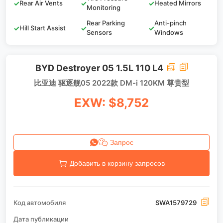
✓
Rear Air Vents
✓
✓
Heated Mirrors
Monitoring
Rear Parking
Anti-pinch
✓
Hill Start Assist
✓
✓
Sensors
Windows
BYD Destroyer 05 1.5L 110 L4
比亚迪 驱逐舰05 2022款 DM-i 120KM 尊贵型
EXW: $8,752
Запрос
Добавить в корзину запросов
Код автомобиля
SWA1579729
Дата публикации