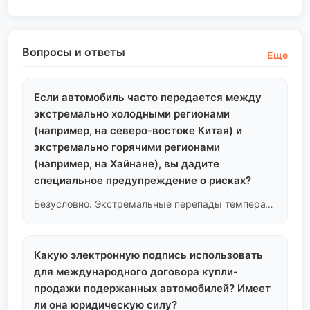
Вопросы и ответы
Еще
Если автомобиль часто передается между
экстремально холодными регионами
(например, на северо-востоке Китая) и
экстремально горячими регионами
(например, на Хайнане), вы дадите
специальное предупреждение о рисках?
Безусловно. Экстремальные перепады температур резко ускоряют старение резинок, сальников и пластиковых деталей интерьера шасси. В случае частых перемещений таких автомобилей между широтами мы будем проводить проверки на усталость резинок шасси вдвое строже, чем для автомобилей из регионов с нормальной температурой.
Какую электронную подпись использовать
для международного договора купли-
продажи подержанных автомобилей? Имеет
ли она юридическую силу?