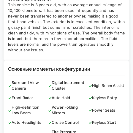
This vehicle is 3 years old, with an average annual mileage of
10,400 kilometers. It has been used infrequently and has
never been transferred to another owner, making it a good
first-hand vehicle. The exterior is in excellent condition, with a
glossy paint finish but some minor scratches. The interior is
clean and tidy, with minor signs of use. The overall body frame
is intact, but there are a few minor abnormalities. The fluid
levels are normal, and the powertrain operates smoothly
without any issues.
Основные моменты конфигурации
Surround View
Digital Instrument
✓
✓
✓
High Beam Assist
Camera
Cluster
✓
Front Radar
✓
Auto Hold
✓
Keyless Entry
High-definition
Power Folding
✓
✓
✓
Power Seats
Low Beam
Mirrors
✓
Auto Headlights
✓
Cruise Control
✓
Keyless Start
Tire Pressure