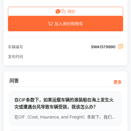
询价
加入询价购物车
车辆编号
SWA1579990
发布时间
问答
更多
在CIF条款下，如果运载车辆的滚装船在海上发生火
灾或遭遇台风导致车辆受损，我该怎么办？
在CIF（Cost, Insurance, and Freight）条款下，我们会在车辆发运前，为您向国际知名保险公司投保“一切险（All Risks）”。如果在海上运输途中发生全损或部分损伤，风险自货物越过船舷时起已转移给您。但sellwellauto不会袖手旁观，我们会协助您准备完整的理赔单证（如提单、发票、定损照片），向保险公司发起跨国索赔流程，将您的财务损失降到最低。