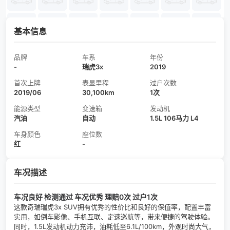
基本信息
品牌
车系
年份
-
瑞虎3x
2019
首次上牌
表显里程
过户次数
2019/06
30,100km
1次
能源类型
变速箱
发动机
汽油
自动
1.5L 106马力 L4
车身颜色
座位数
红
-
车况描述
车况良好 检测通过 车况优秀 理赔0次 过户1次
这款奇瑞瑞虎3x SUV拥有优秀的性价比和良好的保值率，配置丰富
实用，如倒车影像、手机互联、定速巡航等，带来便捷的驾驶体验。
同时，1.5L发动机动力充沛，油耗低至6.1L/100km，外观时尚大气，