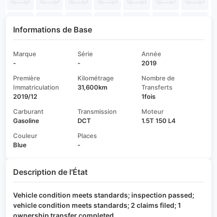
Informations de Base
Marque
Série
Année
-
-
2019
Première
Kilométrage
Nombre de
Immatriculation
31,600km
Transferts
2019/12
1fois
Carburant
Transmission
Moteur
Gasoline
DCT
1.5T 150 L4
Couleur
Places
Blue
-
Description de l'État
Vehicle condition meets standards; inspection passed;
vehicle condition meets standards; 2 claims filed; 1
ownership transfer completed.