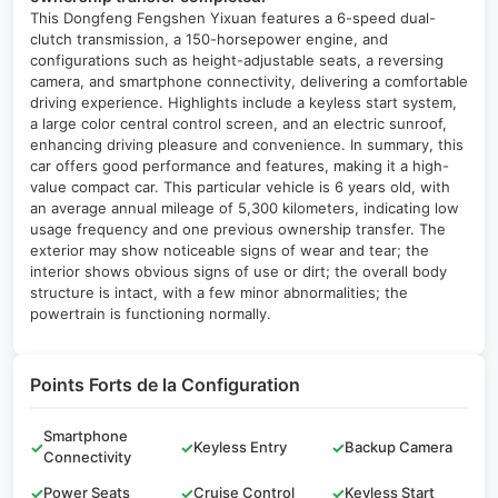
This Dongfeng Fengshen Yixuan features a 6-speed dual-
clutch transmission, a 150-horsepower engine, and
configurations such as height-adjustable seats, a reversing
camera, and smartphone connectivity, delivering a comfortable
driving experience. Highlights include a keyless start system,
a large color central control screen, and an electric sunroof,
enhancing driving pleasure and convenience. In summary, this
car offers good performance and features, making it a high-
value compact car. This particular vehicle is 6 years old, with
an average annual mileage of 5,300 kilometers, indicating low
usage frequency and one previous ownership transfer. The
exterior may show noticeable signs of wear and tear; the
interior shows obvious signs of use or dirt; the overall body
structure is intact, with a few minor abnormalities; the
powertrain is functioning normally.
Points Forts de la Configuration
Smartphone
✓
✓
Keyless Entry
✓
Backup Camera
Connectivity
✓
Power Seats
✓
Cruise Control
✓
Keyless Start