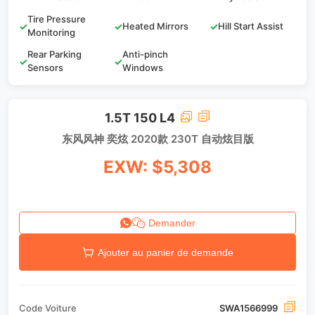
Tire Pressure
✓
✓
Heated Mirrors
✓
Hill Start Assist
Monitoring
Rear Parking
Anti-pinch
✓
✓
Sensors
Windows
1.5T 150 L4
东风风神 奕炫 2020款 230T 自动炫目版
EXW: $5,308
Demander
Ajouter au panier de demande
Code Voiture
SWA1566999