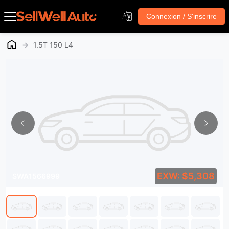
Connexion / S'inscrire
→
1.5T 150 L4
EXW: $5,308
SWA1566999