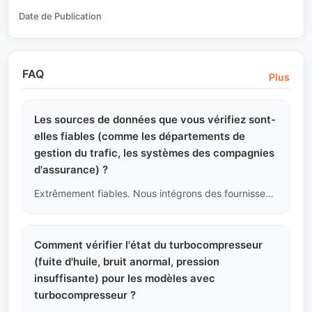
Date de Publication
FAQ
Plus
Les sources de données que vous vérifiez sont-
elles fiables (comme les départements de
gestion du trafic, les systèmes des compagnies
d'assurance) ?
Extrêmement fiables. Nous intégrons des fournisseurs de données tiers qui accèdent légalement à la plateforme de gestion du trafic de la police chinoise, au réseau de règlement des sinistres de la Commission de régulation des banques et des assurances de Chine, ainsi qu'aux bases de données après-vente des principaux fabricants automobiles. Nous effectuons une vérification logique secondaire basée sur ces données fondamentales.
Comment vérifier l'état du turbocompresseur
(fuite d'huile, bruit anormal, pression
insuffisante) pour les modèles avec
turbocompresseur ?