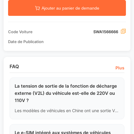
Ajouter au panier de demande
Code Voiture
SWA1566666
Date de Publication
FAQ
Plus
La tension de sortie de la fonction de décharge
externe (V2L) du véhicule est-elle de 220V ou
110V ?
Les modèles de véhicules en Chine ont une sortie V2L standard de 220V/50Hz. Si la norme de votre réseau électrique est de 110V/60Hz (comme dans certaines régions d'Amérique du Nord), vous ne pouvez pas alimenter directement des appareils à haute puissance locaux et devez utiliser un transformateur externe.
Le e-SIM intégré aux systèmes de véhicules