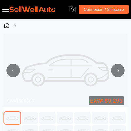
Connexion / S'inscrire
→
EXW: $9,293
SWA1566666