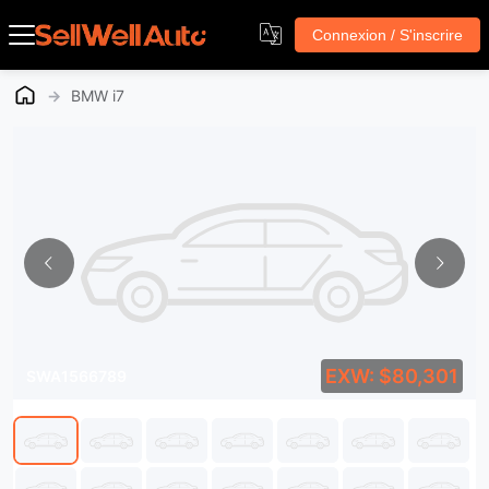
Connexion / S'inscrire
→
BMW i7
EXW: $80,301
SWA1566789