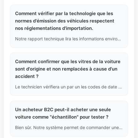
Comment vérifier par la technologie que les
normes d'émission des véhicules respectent
nos réglementations d'importation.
Notre rapport technique lira les informations environnementales du véhicule fournies lors de sa fabrication (y compris les certifications Euro V, Euro VI, etc.). Vous devez soumettre les données spécifiques sur les limites d'émission que nous fournissons (comme les émissions de CO, THC, NOx en grammes) à votre ministère de l'environnement ou aux douanes pour une comparaison de conformité.
Comment confirmer que les vitres de la voiture
sont d'origine et non remplacées à cause d'un
accident ?
Le technicien vérifiera un par un les codes de date de production et le logo de marque dans le coin inférieur gauche de toutes les vitres (y compris le pare-brise, les quatre portes et la lunette arrière) pour s'assurer qu'ils correspondent à la date de fabrication indiquée sur la plaque signalétique du véhicule. Si une vitre a une date postérieure à celle de la fabrication du véhicule, cela sera enregistré comme preuve d'un remplacement dû à un dommage.
Un acheteur B2C peut-il acheter une seule
voiture comme "échantillon" pour tester ?
Bien sûr. Notre système permet de commander une seule unité. Cependant, objectivement, les frais d'expédition maritime, de traitement des documents et de dédouanement au port de destination pour une seule voiture sont très élevés. Nous conseillons aux acheteurs individuels de calculer le coût total avant de prendre une décision.