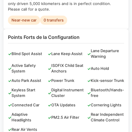
only driven 5,000 kilometers and is in perfect condition.
Please call for a quote.
Near-new car
0 transfers
Points Forts de la Configuration
Lane Departure
✓
Blind Spot Assist
✓
Lane Keep Assist
✓
Warning
Active Safety
ISOFIX Child Seat
✓
✓
✓
Auto Hold
System
Anchors
✓
Auto Park Assist
✓
Power Trunk
✓
Kick-sensor Trunk
Keyless Start
Digital Instrument
Bluetooth/Hands-
✓
✓
✓
System
Cluster
free
✓
Connected Car
✓
OTA Updates
✓
Cornering Lights
Adaptive
Rear Independent
✓
✓
PM2.5 Air Filter
✓
Headlights
Climate Control
✓
Rear Air Vents