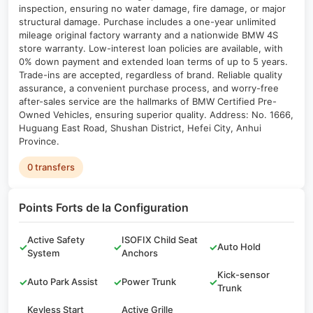
inspection, ensuring no water damage, fire damage, or major
structural damage. Purchase includes a one-year unlimited
mileage original factory warranty and a nationwide BMW 4S
store warranty. Low-interest loan policies are available, with
0% down payment and extended loan terms of up to 5 years.
Trade-ins are accepted, regardless of brand. Reliable quality
assurance, a convenient purchase process, and worry-free
after-sales service are the hallmarks of BMW Certified Pre-
Owned Vehicles, ensuring superior quality. Address: No. 1666,
Huguang East Road, Shushan District, Hefei City, Anhui
Province.
0 transfers
Points Forts de la Configuration
Active Safety
ISOFIX Child Seat
✓
✓
✓
Auto Hold
System
Anchors
Kick-sensor
✓
Auto Park Assist
✓
Power Trunk
✓
Trunk
Keyless Start
Active Grille