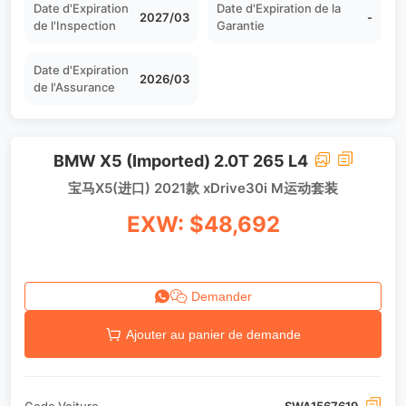
Date d'Expiration
Date d'Expiration de la
2027/03
-
de l'Inspection
Garantie
Date d'Expiration
2026/03
de l'Assurance
BMW X5 (Imported) 2.0T 265 L4
宝马X5(进口) 2021款 xDrive30i M运动套装
EXW: $48,692
Demander
Ajouter au panier de demande