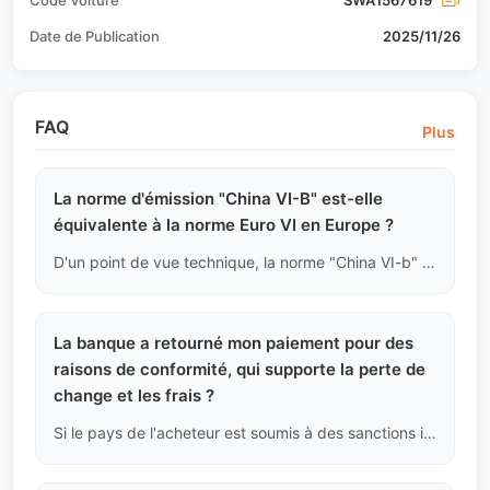
Code Voiture
SWA1567619
Date de Publication
2025/11/26
FAQ
Plus
La norme d'émission "China VI-B" est-elle
équivalente à la norme Euro VI en Europe ?
D'un point de vue technique, la norme "China VI-b" est l'une des plus strictes au monde, avec des limites pour le monoxyde de carbone, les oxydes d'azote et les particules qui sont parfois plus sévères que celles de l'Euro VI. Cependant, les deux normes ne sont pas reconnues légalement l'une par l'autre, cela dépend des réglementations d'importation de votre pays.
La banque a retourné mon paiement pour des
raisons de conformité, qui supporte la perte de
change et les frais ?
Si le pays de l'acheteur est soumis à des sanctions internationales, ou si l'acheteur ne peut pas fournir de source de fonds légale entraînant le retour du paiement par la banque, tous les frais de transfert et les pertes de change pendant cette période sont entièrement à la charge de l'acheteur.