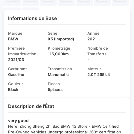
Informations de Base
Marque
Série
Année
BMW
X5 (Imported)
2021
Première
Kilométrage
Nombre de
Immatriculation
115,000km
Transferts
2021/03
-
Carburant
Transmission
Moteur
Gasoline
Manumatic
2.0T 265 L4
Couleur
Places
Black
5places
Description de l'État
very good
Hefei Zhong Sheng Zhi Bao BMW 4S Store - BMW Certified
Pre-Owned Vehicles undergo professional 360° certification