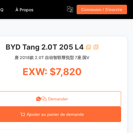
AQ
À Propos
Connexion / S'inscrire
BYD Tang 2.0T 205 L4
唐 2018款 2.0T 自动智联尊悦型 7座 国V
EXW: $7,820
Demander
Ajouter au panier de demande