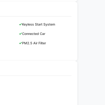
✓
Keyless Start System
✓
Connected Car
✓
PM2.5 Air Filter