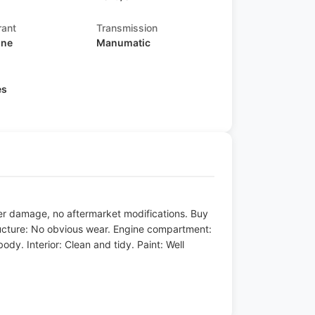
rant
Transmission
ine
Manumatic
s
es
ater damage, no aftermarket modifications. Buy
ructure: No obvious wear. Engine compartment:
dy. Interior: Clean and tidy. Paint: Well