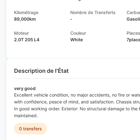
Kilométrage
Nombre de Transferts
Carbu
89,000km
-
Gasol
Moteur
Couleur
Place
2.0T 205 L4
White
7plac
Description de l'État
very good
Excellent vehicle condition, no major accidents, no fire or w
with confidence, peace of mind, and satisfaction. Chassis st
In good working order. Exterior: No structural damage to the bo
maintained.
0 transfers