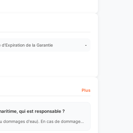
 d'Expiration de la Garantie
-
Plus
aritime, qui est responsable ?
Assurez-vous d'acheter une assurance fret (tous risques ou dommages d'eau). En cas de dommage, réclamez auprès de la compagnie d'assurance avec le connaissement, la police d'assurance et le certificat de vérification des dommages au port de destination.