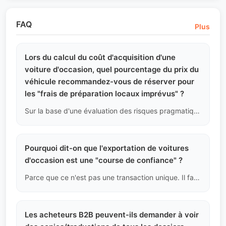
FAQ
Plus
Lors du calcul du coût d'acquisition d'une
voiture d'occasion, quel pourcentage du prix du
véhicule recommandez-vous de réserver pour
les "frais de préparation locaux imprévus" ?
Sur la base d'une évaluation des risques pragmatique, nous recommandons fortement de réserver 3% à 5% du prix du véhicule, même pour les voitures d'occasion très bien notées, comme fonds de réserve pour le changement d'huile, de nouveaux pneus, la gestion des petites éraflures dues au transport maritime et les frais de contrôle technique local.
Pourquoi dit-on que l'exportation de voitures
d'occasion est une "course de confiance" ?
Parce que ce n'est pas une transaction unique. Il faut assurer la conformité, améliorer le service après-vente et fournir des pièces pour établir une bonne réputation, réaliser des achats répétés et des collaborations à long terme.
Les acheteurs B2B peuvent-ils demander à voir