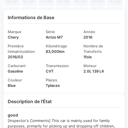
Informations de Base
Marque
Série
Année
Chery
Arrizo M7
2016
Première
Kilométrage
Nombre de
Immatriculation
83,000km
Transferts
2016/03
1fois
Carburant
Transmission
Moteur
Gasoline
CVT
2.0L 139 L4
Couleur
Places
Blue
7places
Description de l'État
good
[Inspector's Comments] This car is mainly used for family
purposes, primarily for picking up and dropping off children,