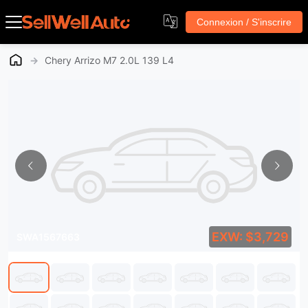
Connexion / S'inscrire
→
Chery Arrizo M7 2.0L 139 L4
EXW: $3,729
SWA1567663