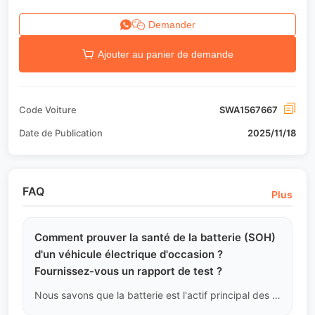
Demander
Ajouter au panier de demande
Code Voiture
SWA1567667
Date de Publication
2025/11/18
FAQ
Plus
Comment prouver la santé de la batterie (SOH)
d'un véhicule électrique d'occasion ?
Fournissez-vous un rapport de test ?
Nous savons que la batterie est l'actif principal des VE. Avant l'exportation, notre équipe technique utilise des équipements de diagnostic OBD pour lire les données du système de gestion de la batterie (BMS). Nous vous fournirons un rapport technique incluant le pourcentage de santé de la batterie (SOH), la différence de pression des cellules, le nombre de cycles de charge et décharge, et d'autres indicateurs clés. Si le SOH est inférieur à notre norme de sécurité d'exportation (généralement plus de 80 %, selon l'âge du véhicule), le véhicule sera intercepté et ne sera pas expédié à l'étranger.