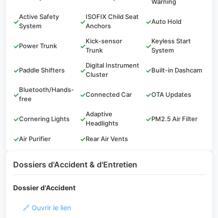
Warning
Active Safety
ISOFIX Child Seat
✓
✓
✓
Auto Hold
System
Anchors
Kick-sensor
Keyless Start
✓
Power Trunk
✓
✓
Trunk
System
Digital Instrument
✓
Paddle Shifters
✓
✓
Built-in Dashcam
Cluster
Bluetooth/Hands-
✓
✓
Connected Car
✓
OTA Updates
free
Adaptive
✓
Cornering Lights
✓
✓
PM2.5 Air Filter
Headlights
✓
Air Purifier
✓
Rear Air Vents
Dossiers d'Accident & d'Entretien
Dossier d'Accident
🔗 Ouvrir le lien