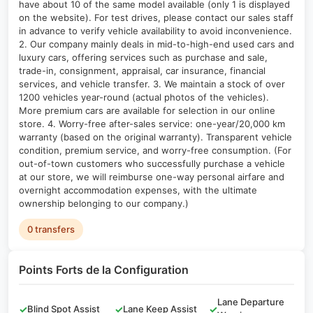
have about 10 of the same model available (only 1 is displayed
on the website). For test drives, please contact our sales staff
in advance to verify vehicle availability to avoid inconvenience.
2. Our company mainly deals in mid-to-high-end used cars and
luxury cars, offering services such as purchase and sale,
trade-in, consignment, appraisal, car insurance, financial
services, and vehicle transfer. 3. We maintain a stock of over
1200 vehicles year-round (actual photos of the vehicles).
More premium cars are available for selection in our online
store. 4. Worry-free after-sales service: one-year/20,000 km
warranty (based on the original warranty). Transparent vehicle
condition, premium service, and worry-free consumption. (For
out-of-town customers who successfully purchase a vehicle
at our store, we will reimburse one-way personal airfare and
overnight accommodation expenses, with the ultimate
ownership belonging to our company.)
0 transfers
Points Forts de la Configuration
Lane Departure
✓
Blind Spot Assist
✓
Lane Keep Assist
✓