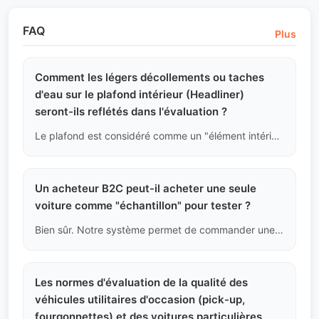
FAQ
Plus
Comment les légers décollements ou taches
d'eau sur le plafond intérieur (Headliner)
seront-ils reflétés dans l'évaluation ?
Le plafond est considéré comme un "élément intérieur irréversible". Si les bords se décollent ou s'il y a des taches d'eau foncées difficiles à nettoyer, cela entraînera une dégradation de la note intérieure (Interior Grade), même si cela n'affecte pas la conduite. Nous n'utiliserons pas d'épingles ou de colle de mauvaise qualité pour des réparations dissimulées.
Un acheteur B2C peut-il acheter une seule
voiture comme "échantillon" pour tester ?
Bien sûr. Notre système permet de commander une seule unité. Cependant, objectivement, les frais d'expédition maritime, de traitement des documents et de dédouanement au port de destination pour une seule voiture sont très élevés. Nous conseillons aux acheteurs individuels de calculer le coût total avant de prendre une décision.
Les normes d'évaluation de la qualité des
véhicules utilitaires d'occasion (pick-up,
fourgonnettes) et des voitures particulières