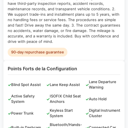
have third-party inspection reports, accident records,
maintenance records, and transparent vehicle conditions. 2.
We support trade-ins and installment plans up to 5 years, with
no handling fees or service fees. The procedures are simple
and fast! Drive away the same day. 3. The contract guarantees
no accidents, water damage, or fire damage. The mileage is
accurate, and a warranty is included. Buy with confidence and
drive with peace of mind.
90-day repurchase guarantee
Points Forts de la Configuration
Lane Departure
✓
Blind Spot Assist
✓
Lane Keep Assist
✓
Warning
Active Safety
ISOFIX Child Seat
✓
✓
✓
Auto Hold
System
Anchors
Keyless Start
Digital Instrument
✓
Power Trunk
✓
✓
System
Cluster
Bluetooth/Hands-
✓
Built-in Dashcam
✓
✓
Connected Car