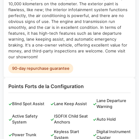
10,000 kilometers on the odometer. The exterior paint is
flawless, like new; the interior infotainment system functions
perfectly, the air conditioning is powerful, and there are no
obvious signs of use. The engine and transmission run
smoothly, and the car is in excellent condition. In terms of
features, it has high-tech features such as lane departure
warning, lane keeping assist, and automatic emergency
braking. It's a one-owner vehicle, offering excellent value for
money, and third-party inspections are welcome. Come visit
our showroom!
90-day repurchase guarantee
Points Forts de la Configuration
Lane Departure
✓
Blind Spot Assist
✓
Lane Keep Assist
✓
Warning
Active Safety
ISOFIX Child Seat
✓
✓
✓
Auto Hold
System
Anchors
Keyless Start
Digital Instrument
✓
Power Trunk
✓
✓
System
Cluster