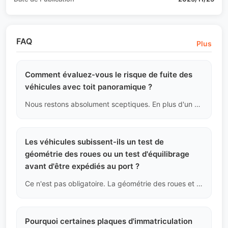
FAQ
Plus
Comment évaluez-vous le risque de fuite des
véhicules avec toit panoramique ?
Nous restons absolument sceptiques. En plus d'un contrôle visuel habituel, nous vérifions particulièrement s'il y a des accumulations de boue autour des canaux de drainage du toit et nous inspectons s'il y a des traces d'eau sous le revêtement de la colonne A et sous les tapis avant. C'est la seule preuve physique efficace pour déterminer si les trous de drainage du toit sont obstrués, ce qui pourrait causer des fuites cachées.
Les véhicules subissent-ils un test de
géométrie des roues ou un test d'équilibrage
avant d'être expédiés au port ?
Ce n'est pas obligatoire. La géométrie des roues et l'équilibrage font partie de l'entretien régulier. Pendant le transport longue distance et l'arrimage maritime, la suspension peut subir de légers changements. Nous conseillons aux acheteurs de faire un nouvel alignement des roues après avoir récupéré le véhicule au port et remplacé les pneus par des modèles adaptés aux conditions locales.
Pourquoi certaines plaques d'immatriculation