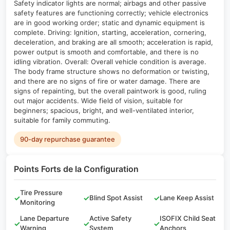
Safety indicator lights are normal; airbags and other passive
safety features are functioning correctly; vehicle electronics
are in good working order; static and dynamic equipment is
complete. Driving: Ignition, starting, acceleration, cornering,
deceleration, and braking are all smooth; acceleration is rapid,
power output is smooth and comfortable, and there is no
idling vibration. Overall: Overall vehicle condition is average.
The body frame structure shows no deformation or twisting,
and there are no signs of fire or water damage. There are
signs of repainting, but the overall paintwork is good, ruling
out major accidents. Wide field of vision, suitable for
beginners; spacious, bright, and well-ventilated interior,
suitable for family commuting.
90-day repurchase guarantee
Points Forts de la Configuration
Tire Pressure
✓
✓
Blind Spot Assist
✓
Lane Keep Assist
Monitoring
Lane Departure
Active Safety
ISOFIX Child Seat
✓
✓
✓
Warning
System
Anchors