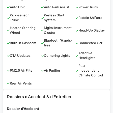
✓
Auto Hold
✓
Auto Park Assist
✓
Power Trunk
Kick-sensor
Keyless Start
✓
✓
✓
Paddle Shifters
Trunk
System
Heated Steering
Digital Instrument
✓
✓
✓
Head-Up Display
Wheel
Cluster
Bluetooth/Hands-
✓
Built-in Dashcam
✓
✓
Connected Car
free
Adaptive
✓
OTA Updates
✓
Cornering Lights
✓
Headlights
Rear
✓
PM2.5 Air Filter
✓
Air Purifier
✓
Independent
Climate Control
✓
Rear Air Vents
Dossiers d'Accident & d'Entretien
Dossier d'Accident