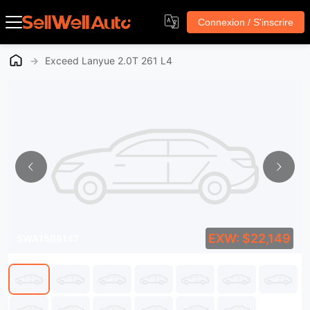
Connexion / S'inscrire
→
Exceed Lanyue 2.0T 261 L4
EXW: $22,149
SWA1568147