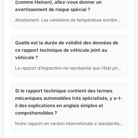
(comme Hainan), allez-vous donner un
avertissement de risque spécial ?
Absolument. Les variations de température extrêmes accélèrent considérablement le vieillissement des pièces en caoutchouc du châssis, des joints d'huile et des plastiques intérieurs. Pour les véhicules soumis à de tels déplacements fréquents entre latitudes, nous effectuerons des contrôles de résistance à la fatigue des pièces en caoutchouc du châssis deux fois plus stricts que pour les véhicules dans des régions à température ambiante.
Quelle est la durée de validité des données de
ce rapport technique de véhicule joint au
véhicule ?
Le rapport d'inspection ne représente que l'état physique du véhicule au **moment de l'inspection (à la minute près)**. Une fois que le véhicule commence à être remorqué sur de longues distances ou expédié par mer internationale, en raison des changements environnementaux extrêmes, le rapport ne garantit plus l'état futur.
Si le rapport technique contient des termes
mécaniques automobiles très spécialisés, y a-t-
il des explications en anglais simples et
compréhensibles ?
Notre rapport en version internationale a standardisé les termes techniques et est accompagné d'illustrations. Par exemple, nous n'écrivons pas seulement "défaillance du bras de contrôle", mais spécifions "Lower Control Arm Bushing Torn (déchirure du coussinet du bras de contrôle inférieur)" pour faciliter la tâche de vos techniciens locaux.