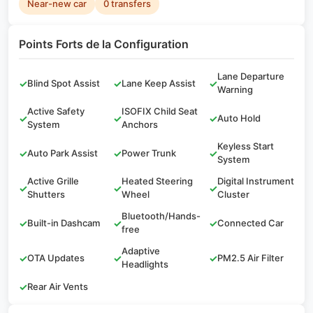
Near-new car
0 transfers
Points Forts de la Configuration
Lane Departure
✓
Blind Spot Assist
✓
Lane Keep Assist
✓
Warning
Active Safety
ISOFIX Child Seat
✓
✓
✓
Auto Hold
System
Anchors
Keyless Start
✓
Auto Park Assist
✓
Power Trunk
✓
System
Active Grille
Heated Steering
Digital Instrument
✓
✓
✓
Shutters
Wheel
Cluster
Bluetooth/Hands-
✓
Built-in Dashcam
✓
✓
Connected Car
free
Adaptive
✓
OTA Updates
✓
✓
PM2.5 Air Filter
Headlights
✓
Rear Air Vents