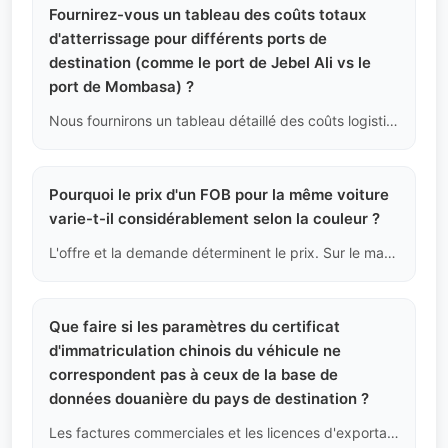
Fournirez-vous un tableau des coûts totaux
d'atterrissage pour différents ports de
destination (comme le port de Jebel Ali vs le
port de Mombasa) ?
Nous fournirons un tableau détaillé des coûts logistiques et d'assurance du port d'origine au port de destination, mais comme nous ne maîtrisons pas les dynamiques douanières changeantes de plusieurs pays, nous ne pouvons pas fournir un calcul absolu du "prix total DDP".
Pourquoi le prix d'un FOB pour la même voiture
varie-t-il considérablement selon la couleur ?
L'offre et la demande déterminent le prix. Sur le marché chinois, les couleurs courantes comme le noir et le blanc ont une meilleure valeur de revente et une circulation plus rapide que les couleurs moins populaires (comme le rose ou le vert vif). Ainsi, à l'achat, il existe déjà une différence de plusieurs milliers de yuans pour certaines couleurs.
Que faire si les paramètres du certificat
d'immatriculation chinois du véhicule ne
correspondent pas à ceux de la base de
données douanière du pays de destination ?
Les factures commerciales et les licences d'exportation que nous fournissons sont basées sur le VIN du véhicule et les données de la plaque officielle chinoise. En cas de conflit avec les paramètres du système douanier du pays de destination (comme de légères différences dans le poids à vide), nous fournirons une "lettre d'explication des paramètres" tamponnée par notre société pour vous aider à expliquer, mais nous ne pouvons pas modifier les données des documents officiels.