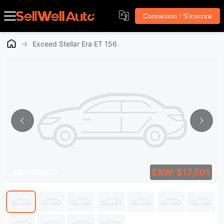
Connexion / S'inscrire
→
Exceed Stellar Era ET 156
EXW: $17,501
SWA1568159