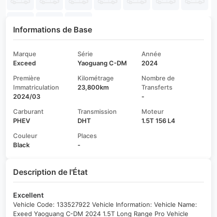
Informations de Base
Marque
Série
Année
Exceed
Yaoguang C-DM
2024
Première
Kilométrage
Nombre de
Immatriculation
23,800km
Transferts
2024/03
-
Carburant
Transmission
Moteur
PHEV
DHT
1.5T 156 L4
Couleur
Places
Black
-
Description de l'État
Excellent
Vehicle Code: 133527922 Vehicle Information: Vehicle Name:
Exeed Yaoguang C-DM 2024 1.5T Long Range Pro Vehicle