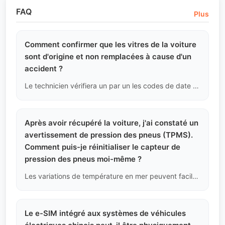
FAQ
Plus
Comment confirmer que les vitres de la voiture
sont d'origine et non remplacées à cause d'un
accident ?
Le technicien vérifiera un par un les codes de date de production et le logo de marque dans le coin inférieur gauche de toutes les vitres (y compris le pare-brise, les quatre portes et la lunette arrière) pour s'assurer qu'ils correspondent à la date de fabrication indiquée sur la plaque signalétique du véhicule. Si une vitre a une date postérieure à celle de la fabrication du véhicule, cela sera enregistré comme preuve d'un remplacement dû à un dommage.
Après avoir récupéré la voiture, j'ai constaté un
avertissement de pression des pneus (TPMS).
Comment puis-je réinitialiser le capteur de
pression des pneus moi-même ?
Les variations de température en mer peuvent facilement provoquer un avertissement de pression des pneus. Une fois que vous avez gonflé les pneus à la pression standard (généralement 2,5 Bar), la plupart des véhicules supprimeront automatiquement l'avertissement après quelques kilomètres ; certains modèles nécessitent de cliquer manuellement sur "Réinitialiser la pression des pneus" dans les "Paramètres du véhicule" de l'écran central.
Le e-SIM intégré aux systèmes de véhicules