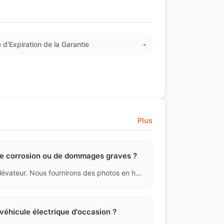
 d'Expiration de la Garantie
-
Plus
 de corrosion ou de dommages graves ?
Tous les véhicules en vente doivent être vérifiés avec un élévateur. Nous fournirons des photos en haute définition sous le châssis, des composants de suspension et de la section intermédiaire de l'échappement. Nous montrerons fidèlement les légères rouilles superficielles (phénomène courant sur les pièces en fonte) ; si des déformations des longerons ou une corrosion pénétrante étendue sont détectées, le véhicule sera directement mis au rebut et ne sera pas exporté.
véhicule électrique d'occasion ?