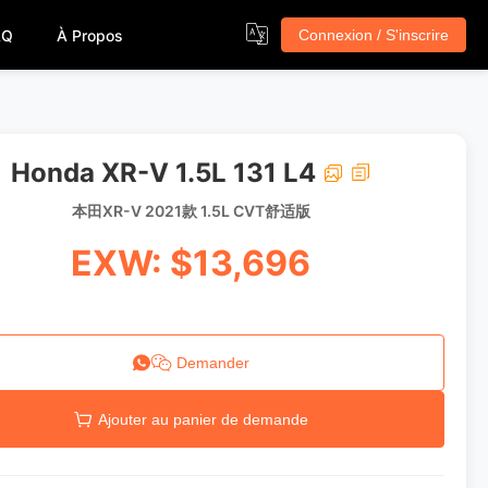
AQ
À Propos
Connexion / S'inscrire
Honda XR-V 1.5L 131 L4
本田XR-V 2021款 1.5L CVT舒适版
EXW: $13,696
Demander
Ajouter au panier de demande