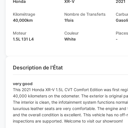
Honda
XR-V
2021
Kilométrage
Nombre de Transferts
Carbu
40,000km
1fois
Gasol
Moteur
Couleur
Place
1.5L 131 L4
White
-
Description de l'État
very good
This 2021 Honda XR-V 1.5L CVT Comfort Edition was first reg
40,000 kilometers on the odometer. The exterior is original pa
The interior is clean, the infotainment system functions normal
luxurious leather seats are very comfortable. The engine and t
and the overall condition is excellent. This vehicle has no off-
inspections are supported. Welcome to visit our showroom!