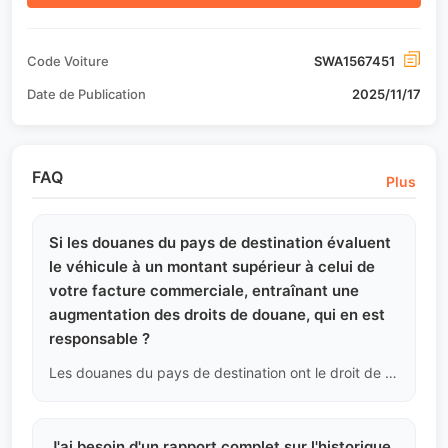
Code Voiture
SWA1567451
Date de Publication
2025/11/17
FAQ
Plus
Si les douanes du pays de destination évaluent
le véhicule à un montant supérieur à celui de
votre facture commerciale, entraînant une
augmentation des droits de douane, qui en est
responsable ?
Les douanes du pays de destination ont le droit de ne pas tenir compte de la facture commerciale et de réévaluer la valeur des marchandises en se basant sur leur base de données interne (comme le livre rouge d'évaluation douanière). Les droits de douane supplémentaires résultants relèvent de la politique du pays importateur et sont entièrement à la charge de l'acheteur (importateur).
J'ai besoin d'un rapport complet sur l'historique