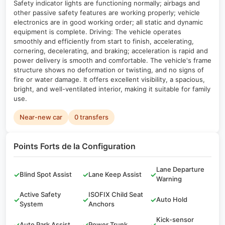
Safety indicator lights are functioning normally; airbags and
other passive safety features are working properly; vehicle
electronics are in good working order; all static and dynamic
equipment is complete. Driving: The vehicle operates
smoothly and efficiently from start to finish, accelerating,
cornering, decelerating, and braking; acceleration is rapid and
power delivery is smooth and comfortable. The vehicle's frame
structure shows no deformation or twisting, and no signs of
fire or water damage. It offers excellent visibility, a spacious,
bright, and well-ventilated interior, making it suitable for family
use.
Near-new car
0 transfers
Points Forts de la Configuration
Lane Departure
✓
Blind Spot Assist
✓
Lane Keep Assist
✓
Warning
Active Safety
ISOFIX Child Seat
✓
✓
✓
Auto Hold
System
Anchors
Kick-sensor
✓
Auto Park Assist
✓
Power Trunk
✓