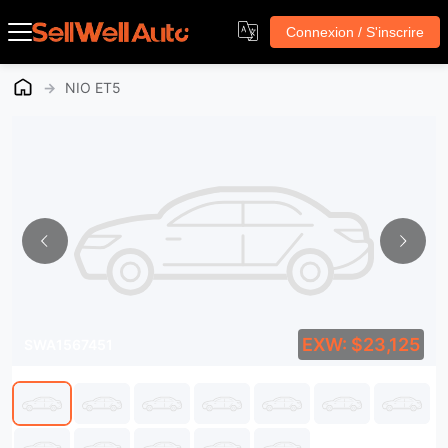
Connexion / S'inscrire
→
NIO ET5
EXW: $23,125
SWA1567451