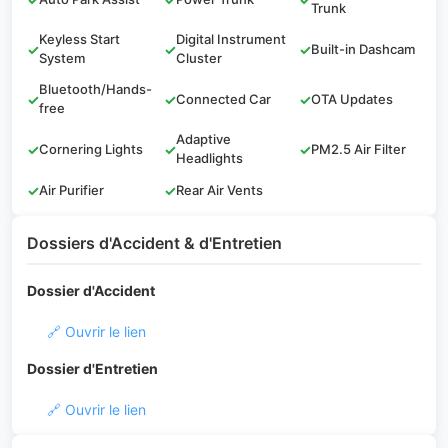
Trunk
Keyless Start
Digital Instrument
✓
✓
✓
Built-in Dashcam
System
Cluster
Bluetooth/Hands-
✓
✓
Connected Car
✓
OTA Updates
free
Adaptive
✓
Cornering Lights
✓
✓
PM2.5 Air Filter
Headlights
✓
Air Purifier
✓
Rear Air Vents
Dossiers d'Accident & d'Entretien
Dossier d'Accident
🔗 Ouvrir le lien
Dossier d'Entretien
🔗 Ouvrir le lien