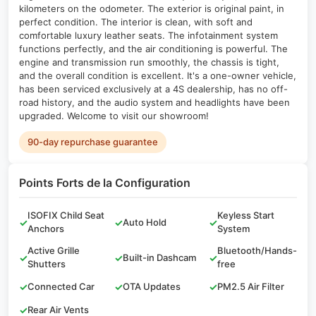
kilometers on the odometer. The exterior is original paint, in
perfect condition. The interior is clean, with soft and
comfortable luxury leather seats. The infotainment system
functions perfectly, and the air conditioning is powerful. The
engine and transmission run smoothly, the chassis is tight,
and the overall condition is excellent. It's a one-owner vehicle,
has been serviced exclusively at a 4S dealership, has no off-
road history, and the audio system and headlights have been
upgraded. Welcome to visit our showroom!
90-day repurchase guarantee
Points Forts de la Configuration
ISOFIX Child Seat
Keyless Start
✓
✓
Auto Hold
✓
Anchors
System
Active Grille
Bluetooth/Hands-
✓
✓
Built-in Dashcam
✓
Shutters
free
✓
Connected Car
✓
OTA Updates
✓
PM2.5 Air Filter
✓
Rear Air Vents