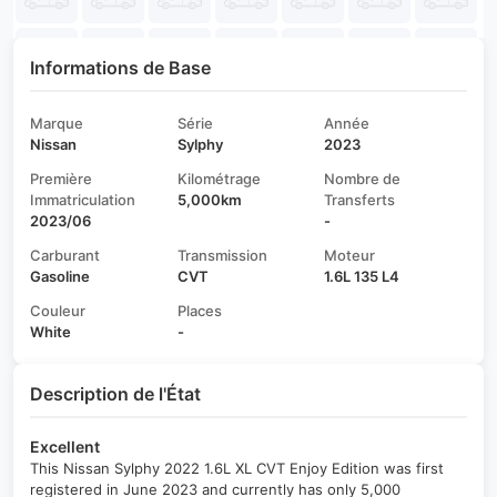
Informations de Base
Marque
Série
Année
Nissan
Sylphy
2023
Première
Kilométrage
Nombre de
Immatriculation
5,000km
Transferts
2023/06
-
Carburant
Transmission
Moteur
Gasoline
CVT
1.6L 135 L4
Couleur
Places
White
-
Description de l'État
Excellent
This Nissan Sylphy 2022 1.6L XL CVT Enjoy Edition was first
registered in June 2023 and currently has only 5,000