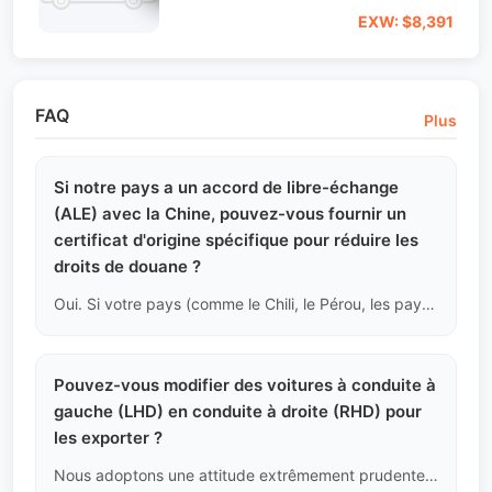
EXW: $8,391
FAQ
Plus
Si notre pays a un accord de libre-échange
(ALE) avec la Chine, pouvez-vous fournir un
certificat d'origine spécifique pour réduire les
droits de douane ?
Oui. Si votre pays (comme le Chili, le Pérou, les pays de l'ASEAN, etc.) a signé un accord de libre-échange bilatéral avec la Chine, notre centre de documentation demandera à la douane chinoise ou à l'association de promotion du commerce un certificat d'origine spécifique (comme le Formulaire E, le Formulaire F, etc.), ce qui peut vous aider à demander légalement une réduction significative des droits de douane au port de destination.
Pouvez-vous modifier des voitures à conduite à
gauche (LHD) en conduite à droite (RHD) pour
les exporter ?
Nous adoptons une attitude extrêmement prudente et refusons catégoriquement. Certaines plateformes peuvent céder à cette demande pour des commandes, mais modifier un véhicule de LHD à RHD implique des découpes complexes de la colonne de direction, des modifications de la structure du pare-feu et une réorganisation du faisceau électrique. Ce type de modification non conforme présente de grands risques pour la sécurité et est très difficile à faire passer les tests de sécurité des véhicules dans des pays développés (comme les tests de tremblement au Japon ou le test IVA au Royaume-Uni). Par souci de sécurité et de réputation à long terme, nous refusons de fournir des services de conversion qui compromettent la structure de base du véhicule.