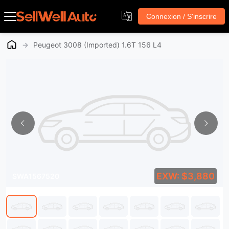
Connexion / S'inscrire
→
Peugeot 3008 (Imported) 1.6T 156 L4
EXW: $3,880
SWA1567520