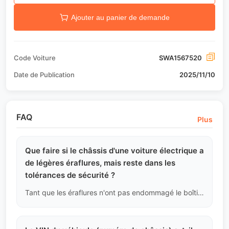
Ajouter au panier de demande
Code Voiture
SWA1567520
Date de Publication
2025/11/10
FAQ
Plus
Que faire si le châssis d'une voiture électrique a
de légères éraflures, mais reste dans les
tolérances de sécurité ?
Tant que les éraflures n'ont pas endommagé le boîtier en aluminium de la batterie et n'ont pas causé d'enfoncement structurel du pare-chocs, nous les noterons dans le rapport d'inspection comme "Frottement de surface" sans remplacement.