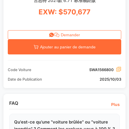
古思特 2021款 6.7T 标准轴距版
EXW: $570,677
Demander
Ajouter au panier de demande
Code Voiture
SWA1566800
Date de Publication
2025/10/03
FAQ
Plus
Qu'est-ce qu'une "voiture brûlée" ou "voiture
inondée" ? Comment les excluez-vous à 100 % ?