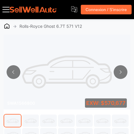
Connexion / S'inscrire
→
Rolls-Royce Ghost 6.7T 571 V12
EXW: $570,677
SWA1566800