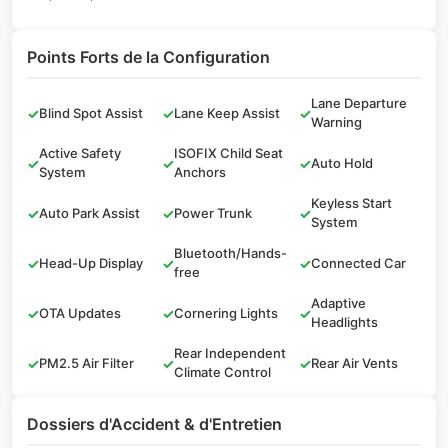
Points Forts de la Configuration
Lane Departure
✓
Blind Spot Assist
✓
Lane Keep Assist
✓
Warning
Active Safety
ISOFIX Child Seat
✓
✓
✓
Auto Hold
System
Anchors
Keyless Start
✓
Auto Park Assist
✓
Power Trunk
✓
System
Bluetooth/Hands-
✓
Head-Up Display
✓
✓
Connected Car
free
Adaptive
✓
OTA Updates
✓
Cornering Lights
✓
Headlights
Rear Independent
✓
PM2.5 Air Filter
✓
✓
Rear Air Vents
Climate Control
Dossiers d'Accident & d'Entretien