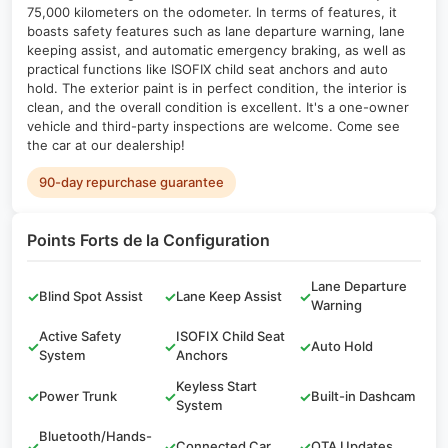
75,000 kilometers on the odometer. In terms of features, it
boasts safety features such as lane departure warning, lane
keeping assist, and automatic emergency braking, as well as
practical functions like ISOFIX child seat anchors and auto
hold. The exterior paint is in perfect condition, the interior is
clean, and the overall condition is excellent. It's a one-owner
vehicle and third-party inspections are welcome. Come see
the car at our dealership!
90-day repurchase guarantee
Points Forts de la Configuration
Lane Departure
✓
Blind Spot Assist
✓
Lane Keep Assist
✓
Warning
Active Safety
ISOFIX Child Seat
✓
✓
✓
Auto Hold
System
Anchors
Keyless Start
✓
Power Trunk
✓
✓
Built-in Dashcam
System
Bluetooth/Hands-
✓
✓
Connected Car
✓
OTA Updates