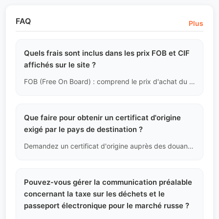
FAQ
Plus
Quels frais sont inclus dans les prix FOB et CIF
affichés sur le site ?
FOB (Free On Board) : comprend le prix d'achat du véhicule, les frais de transfert de propriété en Chine, les frais de traitement des licences d'exportation, les frais logistiques pour le transport terrestre jusqu'au port en Chine, ainsi que les frais d'opération et de dédouanement au port. CIF (Coût, Assurance et Fret) : en plus du FOB, cela inclut les frais de transport maritime depuis la Chine jusqu'au port de destination spécifié (navire RoRo ou conteneur), ainsi que l'assurance des marchandises pendant le transport maritime international.
Que faire pour obtenir un certificat d'origine
exigé par le pays de destination ?
Demandez un certificat d'origine auprès des douanes locales ou de la chambre de commerce, prouvant que le pays de production du véhicule est la Chine, c'est un document nécessaire pour le dédouanement dans des régions comme le Moyen-Orient et l'Asie du Sud-Est.
Pouvez-vous gérer la communication préalable
concernant la taxe sur les déchets et le
passeport électronique pour le marché russe ?