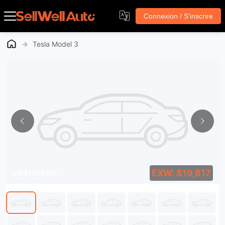
Connexion / S'inscrire
→
Tesla Model 3
EXW: $19,817
SWA1567314